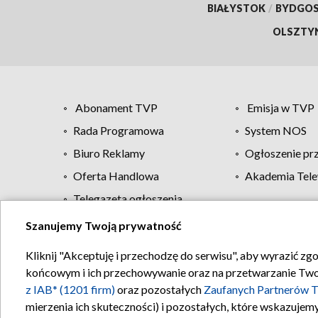
BIAŁYSTOK
/
BYDGO
OLSZTY
Abonament TVP
Emisja w TVP
Rada Programowa
System NOS
Biuro Reklamy
Ogłoszenie pr
Oferta Handlowa
Akademia Tele
Telegazeta ogłoszenia
Szanujemy Twoją prywatność
Regulamin TVP
Kliknij "Akceptuję i przechodzę do serwisu", aby wyrazić zg
końcowym i ich przechowywanie oraz na przetwarzanie Twoich
z IAB* (1201 firm)
oraz pozostałych
Zaufanych Partnerów T
mierzenia ich skuteczności) i pozostałych, które wskazujemy