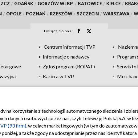
SZCZ
/
GDAŃSK
/
GORZÓW WLKP.
/
KATOWICE
/
KIELCE
/
KRA
N
/
OPOLE
/
POZNAŃ
/
RZESZÓW
/
SZCZECIN
/
WARSZAWA
/
W
Dołącz do nas:
Centrum informacji TVP
Naziemna
Informacje o nadawcy
Program d
zetargowe
Zgłoś program (ROPAT)
Serwis fo
wizyjna
Kariera w TVP
Merchandi
Polityka prywatności
Moje zgody
Pomoc
Biuro re
ody na korzystanie z technologii automatycznego śledzenia i zbie
 danych osobowych przez nas, czyli Telewizję Polską S.A. w likw
VP (93 firm)
, w celach marketingowych (w tym do zautomatyzow
 poniżej, a także zgody na udostępnianie przez nas identyfikator