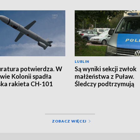
LUBLIN
ratura potwierdza. W
Są wyniki sekcji zwłok
wie Kolonii spadła
małżeństwa z Puław.
ska rakieta CH-101
Śledczy podtrzymują
hipotezę rozszerzone
samobójstwa
ZOBACZ WIĘCEJ