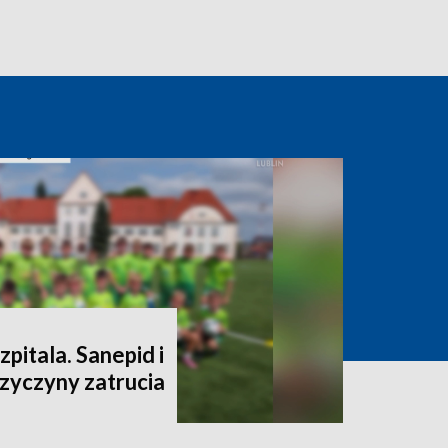
szpitala. Sanepid i
rzyczyny zatrucia