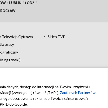
KÓW
/
LUBLIN
/
ŁÓDŹ
/
ROCŁAW
 Telewizja Cyfrowa
Sklep TVP
la prasy
tograficzny
sing (znaki)
klamy
Kontakt
rania danych, dostęp do informacji na Twoim urządzeniu
idacji (zwaną dalej również „TVP”),
Zaufanych Partnerów
anego dopasowania reklam do Twoich zainteresowań i
a PPID do Google.