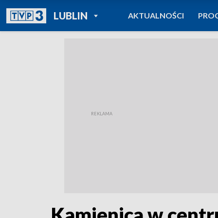
POWRÓT DO
LUBLIN
AKTUALNOŚCI
PRO
TVP REGIONY
Kamienica w centru