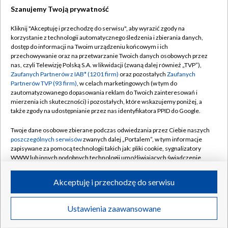
Szanujemy Twoją prywatność
Dołącz do nas:
Kliknij "Akceptuję i przechodzę do serwisu", aby wyrazić zgody na
korzystanie z technologii automatycznego śledzenia i zbierania danych,
TVP
dostęp do informacji na Twoim urządzeniu końcowym i ich
Abonament TVP
przechowywanie oraz na przetwarzanie Twoich danych osobowych przez
Regulamin TVP
nas, czyli Telewizję Polską S.A. w likwidacji (zwaną dalej również „TVP”),
Emisja w TVP
Polityka prywatności
Zaufanych Partnerów z IAB* (1201 firm)
oraz pozostałych
Zaufanych
Partnerów TVP (93 firm)
, w celach marketingowych (w tym do
Centrum informacji TVP
Moje zgody
zautomatyzowanego dopasowania reklam do Twoich zainteresowań i
mierzenia ich skuteczności) i pozostałych, które wskazujemy poniżej, a
Naziemna Telewizja Cyfrowa
Pomoc
także zgody na udostępnianie przez nas identyfikatora PPID do Google.
Sklep TVP
Biuro reklamy
Twoje dane osobowe zbierane podczas odwiedzania przez Ciebie naszych
Rada Programowa
Kontakt
poszczególnych serwisów
zwanych dalej „Portalem”, w tym informacje
zapisywane za pomocą technologii takich jak: pliki cookie, sygnalizatory
System NOS
WWW lub innych podobnych technologii umożliwiających świadczenie
dopasowanych i bezpiecznych usług, personalizację treści oraz reklam,
Informacje o nadawcy
Kanały
udostępnianie funkcji mediów społecznościowych oraz analizowanie
Akceptuję i przechodzę do serwisu
ruchu w Internecie.
Program dla prasy
©2026 Telewizja Polska S.A. w likwidacji
Biuro Reklamy
Twoje dane osobowe zbierane podczas odwiedzania przez Ciebie
Ustawienia zaawansowane
poszczególnych serwisów
na Portalu, takie jak adresy IP, identyfikatory
Ogłoszenie przetargowe
Twoich urządzeń końcowych i identyfikatory plików cookie, informacje o