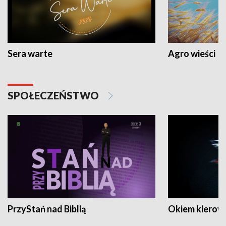
Sera warte
Agro wieści
SPOŁECZEŃSTWO
PrzyStań nad Biblią
Okiem kierow