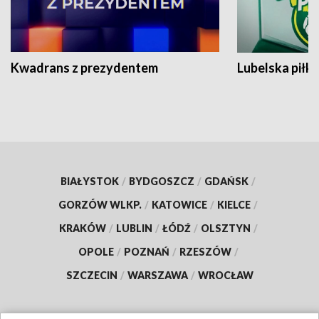
Kwadrans z prezydentem
Lubelska piłk
BIAŁYSTOK
/
BYDGOSZCZ
/
GDAŃSK
/
GORZÓW WLKP.
/
KATOWICE
/
KIELCE
/
KRAKÓW
/
LUBLIN
/
ŁÓDŹ
/
OLSZTYN
/
OPOLE
/
POZNAŃ
/
RZESZÓW
/
SZCZECIN
/
WARSZAWA
/
WROCŁAW