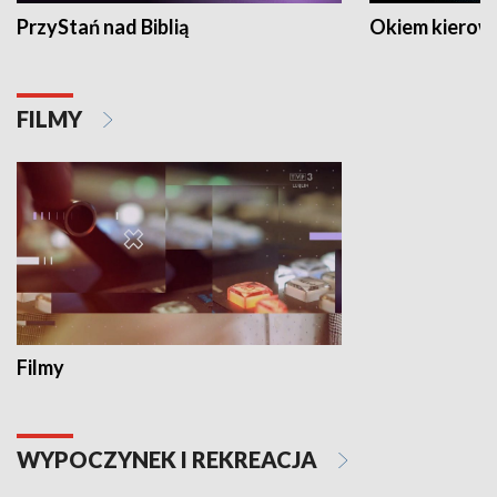
PrzyStań nad Biblią
Okiem kierow
FILMY
Filmy
WYPOCZYNEK I REKREACJA