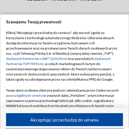
Szanujemy Twoją prywatność
Dołącz do nas:
Kliknij "Akceptuję i przechodzę do serwisu", aby wyrazić zgody na
korzystanie z technologii automatycznego śledzenia i zbierania danych,
TVP
dostęp do informacji na Twoim urządzeniu końcowym i ich
Abonament TVP
przechowywanie oraz na przetwarzanie Twoich danych osobowych przez
Regulamin TVP
nas, czyli Telewizję Polską S.A. w likwidacji (zwaną dalej również „TVP”),
Emisja w TVP
Polityka prywatności
Zaufanych Partnerów z IAB* (1201 firm)
oraz pozostałych
Zaufanych
Partnerów TVP (93 firm)
, w celach marketingowych (w tym do
Centrum informacji TVP
Moje zgody
zautomatyzowanego dopasowania reklam do Twoich zainteresowań i
mierzenia ich skuteczności) i pozostałych, które wskazujemy poniżej, a
Naziemna Telewizja Cyfrowa
Pomoc
także zgody na udostępnianie przez nas identyfikatora PPID do Google.
Sklep TVP
Biuro reklamy
Twoje dane osobowe zbierane podczas odwiedzania przez Ciebie naszych
Rada Programowa
Kontakt
poszczególnych serwisów
zwanych dalej „Portalem”, w tym informacje
zapisywane za pomocą technologii takich jak: pliki cookie, sygnalizatory
System NOS
WWW lub innych podobnych technologii umożliwiających świadczenie
dopasowanych i bezpiecznych usług, personalizację treści oraz reklam,
Informacje o nadawcy
Kanały
udostępnianie funkcji mediów społecznościowych oraz analizowanie
Akceptuję i przechodzę do serwisu
ruchu w Internecie.
Program dla prasy
©2026 Telewizja Polska S.A. w likwidacji