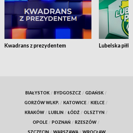
Kwadrans z prezydentem
Lubelska piłk
BIAŁYSTOK
/
BYDGOSZCZ
/
GDAŃSK
/
GORZÓW WLKP.
/
KATOWICE
/
KIELCE
/
KRAKÓW
/
LUBLIN
/
ŁÓDŹ
/
OLSZTYN
/
OPOLE
/
POZNAŃ
/
RZESZÓW
/
SZCZECIN
/
WARSZAWA
/
WROCŁAW