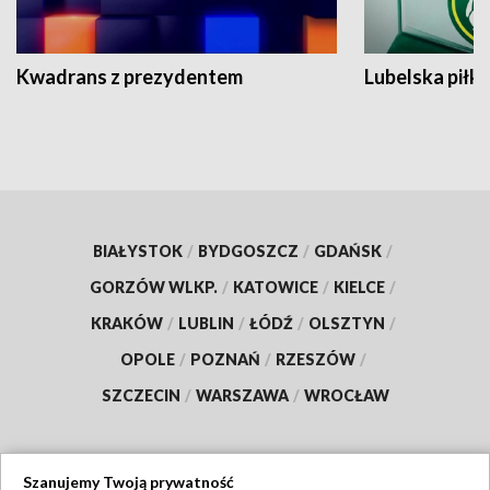
Kwadrans z prezydentem
Lubelska piłk
BIAŁYSTOK
/
BYDGOSZCZ
/
GDAŃSK
/
GORZÓW WLKP.
/
KATOWICE
/
KIELCE
/
KRAKÓW
/
LUBLIN
/
ŁÓDŹ
/
OLSZTYN
/
OPOLE
/
POZNAŃ
/
RZESZÓW
/
SZCZECIN
/
WARSZAWA
/
WROCŁAW
Szanujemy Twoją prywatność