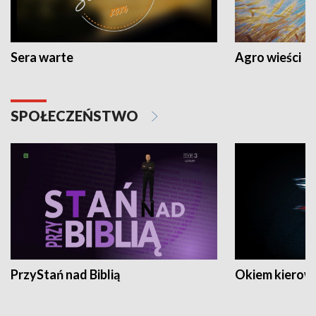
Sera warte
Agro wieści
SPOŁECZEŃSTWO
PrzyStań nad Biblią
Okiem kierow