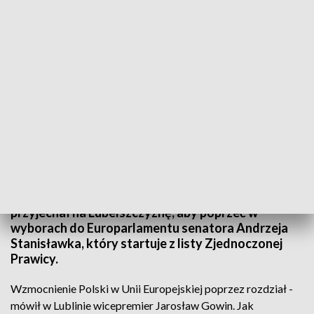
Wizyta wicepremiera Jarosława Gowina na Lubelszczyźnie
O zakresie ingerencji biurokracji unijnej w sprawy
Polski - mówił dziś w Lublinie wicepremier i minister
nauki i szkolnictwa wyższego. Jarosław Gowin
przyjechał na Lubelszczyznę, aby poprzeć w
wyborach do Europarlamentu senatora Andrzeja
Stanisławka, który startuje z listy Zjednoczonej
Prawicy.
Wzmocnienie Polski w Unii Europejskiej poprzez rozdział -
mówił w Lublinie wicepremier Jarosław Gowin. Jak