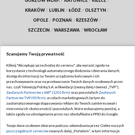
GORZÓW WLKP.
/
KATOWICE
/
KIELCE
/
KRAKÓW
/
LUBLIN
/
ŁÓDŹ
/
OLSZTYN
/
OPOLE
/
POZNAŃ
/
RZESZÓW
/
SZCZECIN
/
WARSZAWA
/
WROCŁAW
Szanujemy Twoją prywatność
Dołącz do nas:
Kliknij "Akceptuję i przechodzę do serwisu", aby wyrazić zgody na
korzystanie z technologii automatycznego śledzenia i zbierania danych,
TVP
dostęp do informacji na Twoim urządzeniu końcowym i ich
Abonament TVP
przechowywanie oraz na przetwarzanie Twoich danych osobowych przez
Regulamin TVP
nas, czyli Telewizję Polską S.A. w likwidacji (zwaną dalej również „TVP”),
Emisja w TVP
Polityka prywatności
Zaufanych Partnerów z IAB* (1201 firm)
oraz pozostałych
Zaufanych
Partnerów TVP (93 firm)
, w celach marketingowych (w tym do
Centrum informacji TVP
Moje zgody
zautomatyzowanego dopasowania reklam do Twoich zainteresowań i
mierzenia ich skuteczności) i pozostałych, które wskazujemy poniżej, a
Naziemna Telewizja Cyfrowa
Pomoc
także zgody na udostępnianie przez nas identyfikatora PPID do Google.
Sklep TVP
Biuro reklamy
Twoje dane osobowe zbierane podczas odwiedzania przez Ciebie naszych
Rada Programowa
Kontakt
poszczególnych serwisów
zwanych dalej „Portalem”, w tym informacje