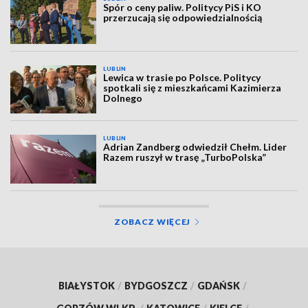
Spór o ceny paliw. Politycy PiS i KO
przerzucają się odpowiedzialnością
LUBLIN
Lewica w trasie po Polsce. Politycy
spotkali się z mieszkańcami Kazimierza
Dolnego
LUBLIN
Adrian Zandberg odwiedził Chełm. Lider
Razem ruszył w trasę „TurboPolska”
ZOBACZ WIĘCEJ
BIAŁYSTOK
/
BYDGOSZCZ
/
GDAŃSK
/