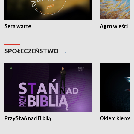
Sera warte
Agro wieści
SPOŁECZEŃSTWO
PrzyStań nad Biblią
Okiem kierow