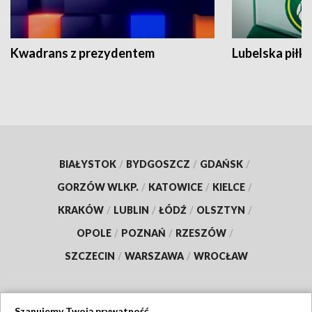
Kwadrans z prezydentem
Lubelska piłk
BIAŁYSTOK
/
BYDGOSZCZ
/
GDAŃSK
/
GORZÓW WLKP.
/
KATOWICE
/
KIELCE
/
KRAKÓW
/
LUBLIN
/
ŁÓDŹ
/
OLSZTYN
/
OPOLE
/
POZNAŃ
/
RZESZÓW
/
SZCZECIN
/
WARSZAWA
/
WROCŁAW
Szanujemy Twoją prywatność