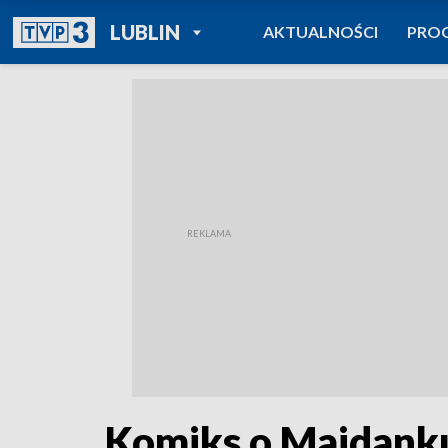
POWRÓT DO
LUBLIN
AKTUALNOŚCI
PRO
TVP REGIONY
Komiks o Majdank