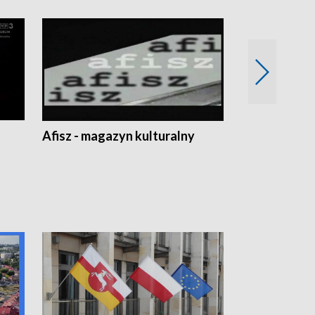
Afisz - magazyn kulturalny
Zobacz, co s