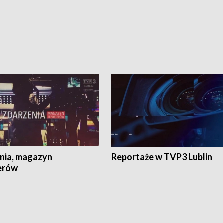
nia, magazyn
Reportaże w TVP3 Lublin
erów