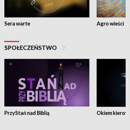
Sera warte
Agro wieści
SPOŁECZEŃSTWO
PrzyStań nad Biblią
Okiem kierow