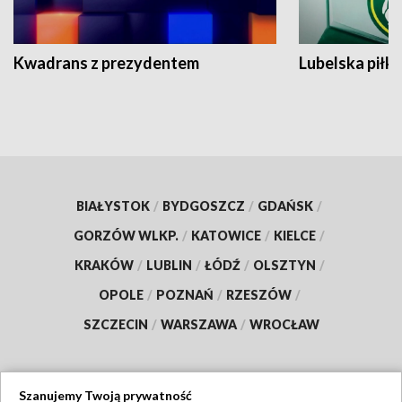
Kwadrans z prezydentem
Lubelska piłk
BIAŁYSTOK
/
BYDGOSZCZ
/
GDAŃSK
/
GORZÓW WLKP.
/
KATOWICE
/
KIELCE
/
KRAKÓW
/
LUBLIN
/
ŁÓDŹ
/
OLSZTYN
/
OPOLE
/
POZNAŃ
/
RZESZÓW
/
SZCZECIN
/
WARSZAWA
/
WROCŁAW
Szanujemy Twoją prywatność