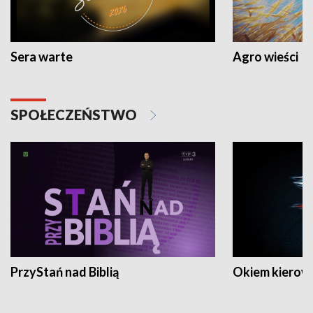
Sera warte
Agro wieści
SPOŁECZEŃSTWO
PrzyStań nad Biblią
Okiem kierow