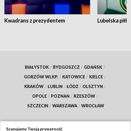
Kwadrans z prezydentem
Lubelska piłk
BIAŁYSTOK
/
BYDGOSZCZ
/
GDAŃSK
/
GORZÓW WLKP.
/
KATOWICE
/
KIELCE
/
KRAKÓW
/
LUBLIN
/
ŁÓDŹ
/
OLSZTYN
/
OPOLE
/
POZNAŃ
/
RZESZÓW
/
SZCZECIN
/
WARSZAWA
/
WROCŁAW
Szanujemy Twoją prywatność