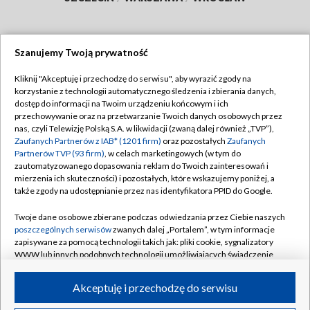
Szanujemy Twoją prywatność
Dołącz do nas:
Kliknij "Akceptuję i przechodzę do serwisu", aby wyrazić zgody na
korzystanie z technologii automatycznego śledzenia i zbierania danych,
TVP
dostęp do informacji na Twoim urządzeniu końcowym i ich
Abonament TVP
przechowywanie oraz na przetwarzanie Twoich danych osobowych przez
Regulamin TVP
nas, czyli Telewizję Polską S.A. w likwidacji (zwaną dalej również „TVP”),
Emisja w TVP
Polityka prywatności
Zaufanych Partnerów z IAB* (1201 firm)
oraz pozostałych
Zaufanych
Partnerów TVP (93 firm)
, w celach marketingowych (w tym do
Centrum informacji TVP
Moje zgody
zautomatyzowanego dopasowania reklam do Twoich zainteresowań i
mierzenia ich skuteczności) i pozostałych, które wskazujemy poniżej, a
Naziemna Telewizja Cyfrowa
Pomoc
także zgody na udostępnianie przez nas identyfikatora PPID do Google.
Sklep TVP
Biuro reklamy
Twoje dane osobowe zbierane podczas odwiedzania przez Ciebie naszych
Rada Programowa
Kontakt
poszczególnych serwisów
zwanych dalej „Portalem”, w tym informacje
zapisywane za pomocą technologii takich jak: pliki cookie, sygnalizatory
System NOS
WWW lub innych podobnych technologii umożliwiających świadczenie
dopasowanych i bezpiecznych usług, personalizację treści oraz reklam,
Informacje o nadawcy
Kanały
udostępnianie funkcji mediów społecznościowych oraz analizowanie
Akceptuję i przechodzę do serwisu
ruchu w Internecie.
Program dla prasy
©2026 Telewizja Polska S.A. w likwidacji