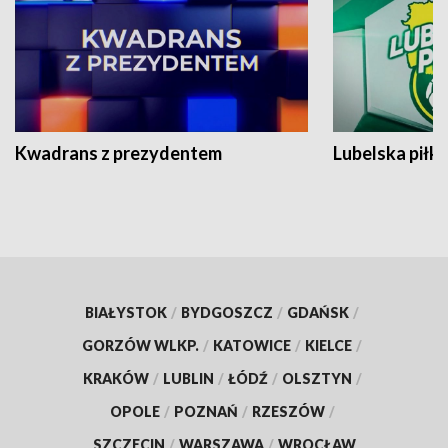
Kwadrans z prezydentem
Lubelska piłk
BIAŁYSTOK
/
BYDGOSZCZ
/
GDAŃSK
/
GORZÓW WLKP.
/
KATOWICE
/
KIELCE
/
KRAKÓW
/
LUBLIN
/
ŁÓDŹ
/
OLSZTYN
/
OPOLE
/
POZNAŃ
/
RZESZÓW
/
SZCZECIN
/
WARSZAWA
/
WROCŁAW