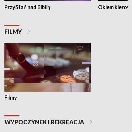
PrzyStań nad Biblią
Okiem kierow
FILMY
Filmy
WYPOCZYNEK I REKREACJA