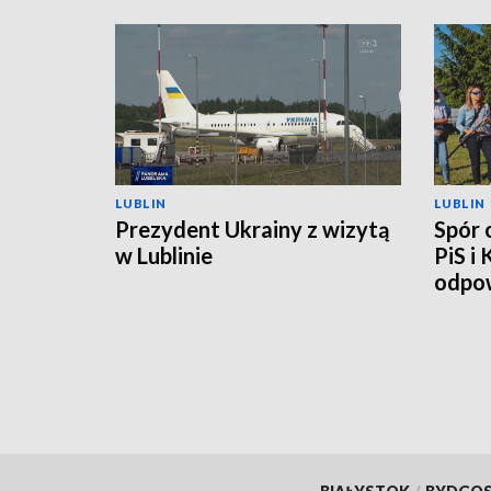
LUBLIN
LUBLIN
Prezydent Ukrainy z wizytą
Spór 
w Lublinie
PiS i
odpow