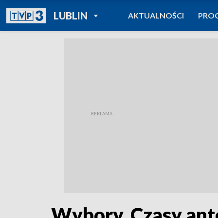
POWRÓT DO
LUBLIN
AKTUALNOŚCI
PRO
TVP REGIONY
Wybory. Czasy an