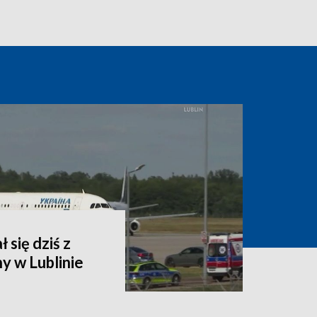
 się dziś z
y w Lublinie