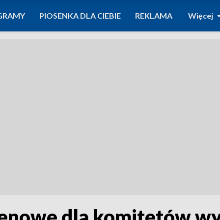
GRAMY
PIOSENKA DLA CIEBIE
REKLAMA
Więcej
tenowe dla komitetów w