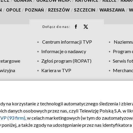
SZCZ
/
GDAŃSK
/
GORZÓW WLKP.
/
KATOWICE
/
KIELCE
/
KRA
N
/
OPOLE
/
POZNAŃ
/
RZESZÓW
/
SZCZECIN
/
WARSZAWA
/
W
Dołącz do nas:
Centrum informacji TVP
Naziemna
Informacje o nadawcy
Program d
zetargowe
Zgłoś program (ROPAT)
Serwis fo
wizyjna
Kariera w TVP
Merchandi
Polityka prywatności
Moje zgody
Pomoc
Biuro re
ody na korzystanie z technologii automatycznego śledzenia i zbie
 danych osobowych przez nas, czyli Telewizję Polską S.A. w likw
VP (93 firm)
, w celach marketingowych (w tym do zautomatyzow
 poniżej, a także zgody na udostępnianie przez nas identyfikator