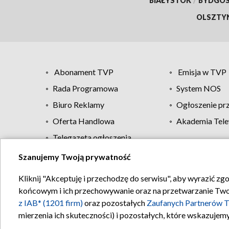
BIAŁYSTOK
/
BYDGO
OLSZTY
Abonament TVP
Emisja w TVP
Rada Programowa
System NOS
Biuro Reklamy
Ogłoszenie pr
Oferta Handlowa
Akademia Tele
Telegazeta ogłoszenia
Szanujemy Twoją prywatność
Regulamin TVP
Kliknij "Akceptuję i przechodzę do serwisu", aby wyrazić zg
końcowym i ich przechowywanie oraz na przetwarzanie Twoich
z IAB* (1201 firm)
oraz pozostałych
Zaufanych Partnerów T
mierzenia ich skuteczności) i pozostałych, które wskazujemy