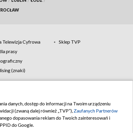
KÓW
/
LUBLIN
/
ŁÓDŹ
/
ROCŁAW
 Telewizja Cyfrowa
Sklep TVP
la prasy
tograficzny
sing (znaki)
klamy
Kontakt
rania danych, dostęp do informacji na Twoim urządzeniu
idacji (zwaną dalej również „TVP”),
Zaufanych Partnerów
anego dopasowania reklam do Twoich zainteresowań i
a PPID do Google.