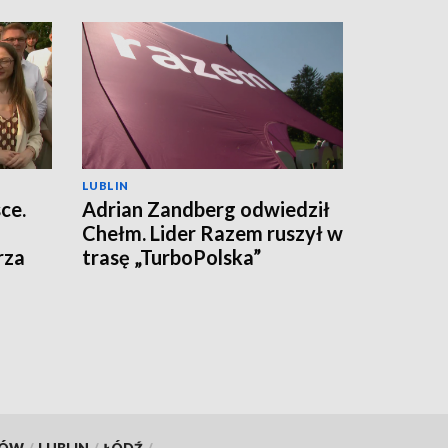
LUBLIN
ce.
Adrian Zandberg odwiedził
Chełm. Lider Razem ruszył w
rza
trasę „TurboPolska”