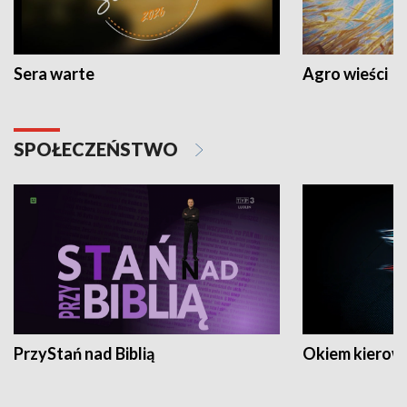
Sera warte
Agro wieści
SPOŁECZEŃSTWO
PrzyStań nad Biblią
Okiem kierow