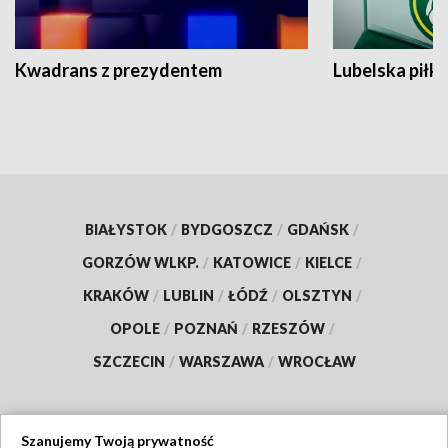
Kwadrans z prezydentem
Lubelska piłk
BIAŁYSTOK
/
BYDGOSZCZ
/
GDAŃSK
/
GORZÓW WLKP.
/
KATOWICE
/
KIELCE
/
KRAKÓW
/
LUBLIN
/
ŁÓDŹ
/
OLSZTYN
/
OPOLE
/
POZNAŃ
/
RZESZÓW
/
SZCZECIN
/
WARSZAWA
/
WROCŁAW
Szanujemy Twoją prywatność