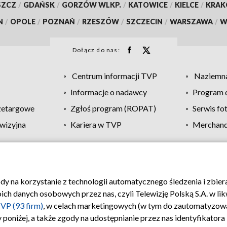
SZCZ
/
GDAŃSK
/
GORZÓW WLKP.
/
KATOWICE
/
KIELCE
/
KRA
N
/
OPOLE
/
POZNAŃ
/
RZESZÓW
/
SZCZECIN
/
WARSZAWA
/
W
Dołącz do nas:
Centrum informacji TVP
Naziemna
Informacje o nadawcy
Program d
zetargowe
Zgłoś program (ROPAT)
Serwis fo
wizyjna
Kariera w TVP
Merchandi
Polityka prywatności
Moje zgody
Pomoc
Biuro re
ody na korzystanie z technologii automatycznego śledzenia i zbie
 danych osobowych przez nas, czyli Telewizję Polską S.A. w likw
VP (93 firm)
, w celach marketingowych (w tym do zautomatyzow
 poniżej, a także zgody na udostępnianie przez nas identyfikator