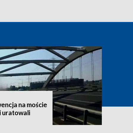
encja na moście
i uratowali