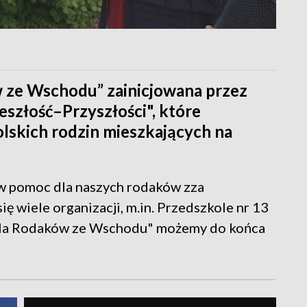
 ze Wschodu” zainicjowana przez
szłość–Przyszłości", które
olskich rodzin mieszkających na
 w pomoc dla naszych rodaków zza
ię wiele organizacji, m.in. Przedszkole nr 13
dla Rodaków ze Wschodu" możemy do końca