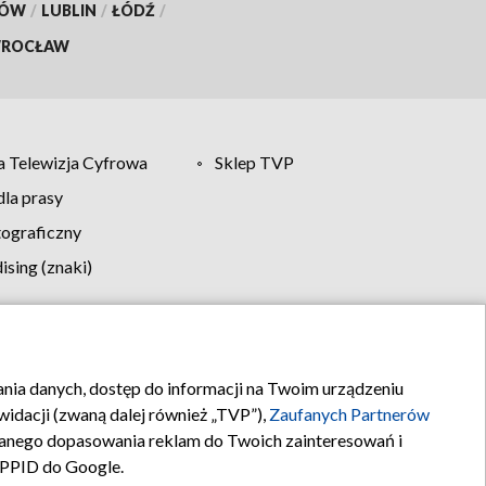
KÓW
/
LUBLIN
/
ŁÓDŹ
/
ROCŁAW
 Telewizja Cyfrowa
Sklep TVP
la prasy
tograficzny
sing (znaki)
klamy
Kontakt
rania danych, dostęp do informacji na Twoim urządzeniu
idacji (zwaną dalej również „TVP”),
Zaufanych Partnerów
anego dopasowania reklam do Twoich zainteresowań i
a PPID do Google.