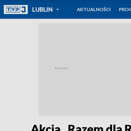
POWRÓT DO
LUBLIN
AKTUALNOŚCI
PRO
TVP REGIONY
Akcja „Razem dla