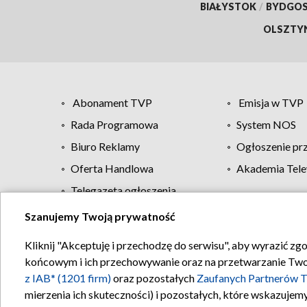
BIAŁYSTOK
/
BYDGO
OLSZTY
Abonament TVP
Emisja w TVP
Rada Programowa
System NOS
Biuro Reklamy
Ogłoszenie pr
Oferta Handlowa
Akademia Tele
Telegazeta ogłoszenia
Szanujemy Twoją prywatność
Regulamin TVP
Kliknij "Akceptuję i przechodzę do serwisu", aby wyrazić zg
końcowym i ich przechowywanie oraz na przetwarzanie Twoich
z IAB* (1201 firm)
oraz pozostałych
Zaufanych Partnerów T
mierzenia ich skuteczności) i pozostałych, które wskazujemy