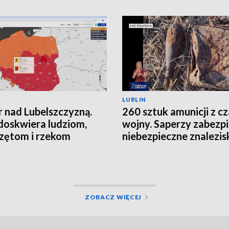
LUBLIN
 nad Lubelszczyzną.
260 sztuk amunicji z c
doskwiera ludziom,
wojny. Saperzy zabezpi
zętom i rzekom
niebezpieczne znalezis
ZOBACZ WIĘCEJ