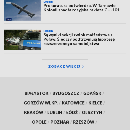
LUBLIN
Prokuratura potwierdza. W Tarnawie
Kolonii spadła rosyjska rakieta CH-101
LUBLIN
Są wyniki sekcji zwłok małżeństwa z
Puław. Śledczy podtrzymują hipotezę
rozszerzonego samobójstwa
ZOBACZ WIĘCEJ
BIAŁYSTOK
/
BYDGOSZCZ
/
GDAŃSK
/
GORZÓW WLKP.
/
KATOWICE
/
KIELCE
/
KRAKÓW
/
LUBLIN
/
ŁÓDŹ
/
OLSZTYN
/
OPOLE
/
POZNAŃ
/
RZESZÓW
/