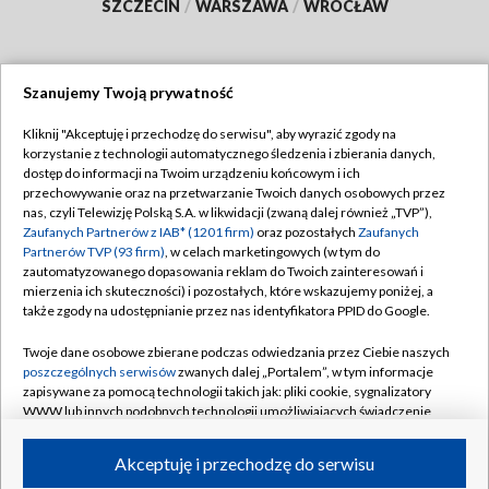
SZCZECIN
/
WARSZAWA
/
WROCŁAW
Szanujemy Twoją prywatność
Dołącz do nas:
Kliknij "Akceptuję i przechodzę do serwisu", aby wyrazić zgody na
korzystanie z technologii automatycznego śledzenia i zbierania danych,
TVP
dostęp do informacji na Twoim urządzeniu końcowym i ich
Abonament TVP
przechowywanie oraz na przetwarzanie Twoich danych osobowych przez
Regulamin TVP
nas, czyli Telewizję Polską S.A. w likwidacji (zwaną dalej również „TVP”),
Emisja w TVP
Polityka prywatności
Zaufanych Partnerów z IAB* (1201 firm)
oraz pozostałych
Zaufanych
Partnerów TVP (93 firm)
, w celach marketingowych (w tym do
Centrum informacji TVP
Moje zgody
zautomatyzowanego dopasowania reklam do Twoich zainteresowań i
mierzenia ich skuteczności) i pozostałych, które wskazujemy poniżej, a
Naziemna Telewizja Cyfrowa
Pomoc
także zgody na udostępnianie przez nas identyfikatora PPID do Google.
Sklep TVP
Biuro reklamy
Twoje dane osobowe zbierane podczas odwiedzania przez Ciebie naszych
Rada Programowa
Kontakt
poszczególnych serwisów
zwanych dalej „Portalem”, w tym informacje
zapisywane za pomocą technologii takich jak: pliki cookie, sygnalizatory
System NOS
WWW lub innych podobnych technologii umożliwiających świadczenie
dopasowanych i bezpiecznych usług, personalizację treści oraz reklam,
Informacje o nadawcy
Kanały
udostępnianie funkcji mediów społecznościowych oraz analizowanie
Akceptuję i przechodzę do serwisu
ruchu w Internecie.
Program dla prasy