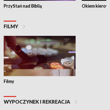
PrzyStań nad Biblią
Okiem kierow
FILMY
Filmy
WYPOCZYNEK I REKREACJA