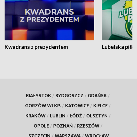
Kwadrans z prezydentem
Lubelska piłk
BIAŁYSTOK
/
BYDGOSZCZ
/
GDAŃSK
/
GORZÓW WLKP.
/
KATOWICE
/
KIELCE
/
KRAKÓW
/
LUBLIN
/
ŁÓDŹ
/
OLSZTYN
/
OPOLE
/
POZNAŃ
/
RZESZÓW
/
SZCZECIN
/
WARSZAWA
/
WROCŁAW