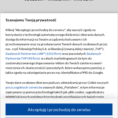
Szanujemy Twoją prywatność
Dołącz do nas:
Kliknij "Akceptuję i przechodzę do serwisu", aby wyrazić zgody na
korzystanie z technologii automatycznego śledzenia i zbierania danych,
TVP
dostęp do informacji na Twoim urządzeniu końcowym i ich
Abonament TVP
przechowywanie oraz na przetwarzanie Twoich danych osobowych przez
Regulamin TVP
nas, czyli Telewizję Polską S.A. w likwidacji (zwaną dalej również „TVP”),
Emisja w TVP
Polityka prywatności
Zaufanych Partnerów z IAB* (1201 firm)
oraz pozostałych
Zaufanych
Partnerów TVP (93 firm)
, w celach marketingowych (w tym do
Centrum informacji TVP
Moje zgody
zautomatyzowanego dopasowania reklam do Twoich zainteresowań i
mierzenia ich skuteczności) i pozostałych, które wskazujemy poniżej, a
Naziemna Telewizja Cyfrowa
Pomoc
także zgody na udostępnianie przez nas identyfikatora PPID do Google.
Sklep TVP
Biuro reklamy
Twoje dane osobowe zbierane podczas odwiedzania przez Ciebie naszych
Rada Programowa
Kontakt
poszczególnych serwisów
zwanych dalej „Portalem”, w tym informacje
zapisywane za pomocą technologii takich jak: pliki cookie, sygnalizatory
System NOS
WWW lub innych podobnych technologii umożliwiających świadczenie
dopasowanych i bezpiecznych usług, personalizację treści oraz reklam,
Informacje o nadawcy
Kanały
udostępnianie funkcji mediów społecznościowych oraz analizowanie
Akceptuję i przechodzę do serwisu
ruchu w Internecie.
Program dla prasy
©2026 Telewizja Polska S.A. w likwidacji