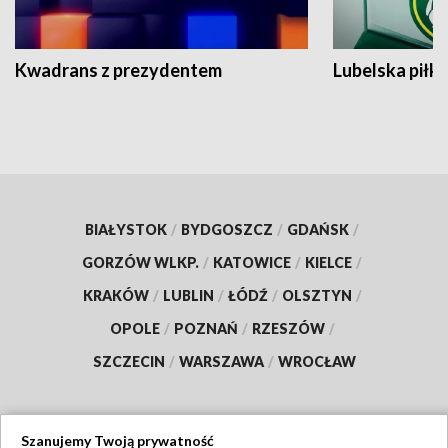
Kwadrans z prezydentem
Lubelska piłk
BIAŁYSTOK
/
BYDGOSZCZ
/
GDAŃSK
/
GORZÓW WLKP.
/
KATOWICE
/
KIELCE
/
KRAKÓW
/
LUBLIN
/
ŁÓDŹ
/
OLSZTYN
/
OPOLE
/
POZNAŃ
/
RZESZÓW
/
SZCZECIN
/
WARSZAWA
/
WROCŁAW
Szanujemy Twoją prywatność