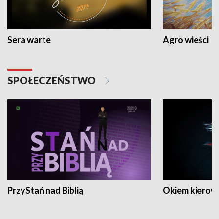
Sera warte
Agro wieści
SPOŁECZEŃSTWO
PrzyStań nad Biblią
Okiem kierow