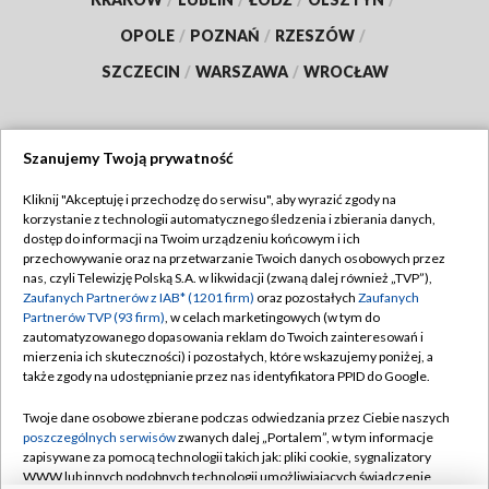
OPOLE
/
POZNAŃ
/
RZESZÓW
/
SZCZECIN
/
WARSZAWA
/
WROCŁAW
Szanujemy Twoją prywatność
Dołącz do nas:
Kliknij "Akceptuję i przechodzę do serwisu", aby wyrazić zgody na
korzystanie z technologii automatycznego śledzenia i zbierania danych,
TVP
dostęp do informacji na Twoim urządzeniu końcowym i ich
Abonament TVP
przechowywanie oraz na przetwarzanie Twoich danych osobowych przez
Regulamin TVP
nas, czyli Telewizję Polską S.A. w likwidacji (zwaną dalej również „TVP”),
Emisja w TVP
Polityka prywatności
Zaufanych Partnerów z IAB* (1201 firm)
oraz pozostałych
Zaufanych
Partnerów TVP (93 firm)
, w celach marketingowych (w tym do
Centrum informacji TVP
Moje zgody
zautomatyzowanego dopasowania reklam do Twoich zainteresowań i
mierzenia ich skuteczności) i pozostałych, które wskazujemy poniżej, a
Naziemna Telewizja Cyfrowa
Pomoc
także zgody na udostępnianie przez nas identyfikatora PPID do Google.
Sklep TVP
Biuro reklamy
Twoje dane osobowe zbierane podczas odwiedzania przez Ciebie naszych
Rada Programowa
Kontakt
poszczególnych serwisów
zwanych dalej „Portalem”, w tym informacje
zapisywane za pomocą technologii takich jak: pliki cookie, sygnalizatory
System NOS
WWW lub innych podobnych technologii umożliwiających świadczenie