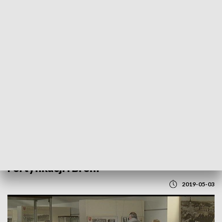
POWRÓT DO
LUBLIN
TVP REGIONY
"Zamość 1939". Wystawa w Muzeum
Fortyfikacji i Broni
2019-05-03