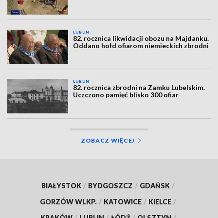
LUBLIN
82. rocznica likwidacji obozu na Majdanku.
Oddano hołd ofiarom niemieckich zbrodni
LUBLIN
82. rocznica zbrodni na Zamku Lubelskim.
Uczczono pamięć blisko 300 ofiar
ZOBACZ WIĘCEJ
BIAŁYSTOK
/
BYDGOSZCZ
/
GDAŃSK
/
GORZÓW WLKP.
/
KATOWICE
/
KIELCE
/
KRAKÓW
/
LUBLIN
/
ŁÓDŹ
/
OLSZTYN
/