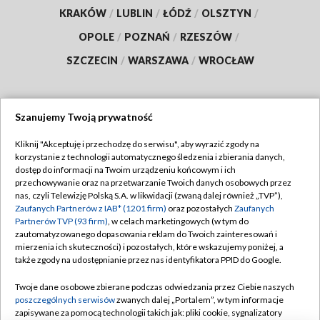
KRAKÓW
/
LUBLIN
/
ŁÓDŹ
/
OLSZTYN
/
OPOLE
/
POZNAŃ
/
RZESZÓW
/
SZCZECIN
/
WARSZAWA
/
WROCŁAW
Szanujemy Twoją prywatność
Dołącz do nas:
Kliknij "Akceptuję i przechodzę do serwisu", aby wyrazić zgody na
korzystanie z technologii automatycznego śledzenia i zbierania danych,
TVP
dostęp do informacji na Twoim urządzeniu końcowym i ich
Abonament TVP
przechowywanie oraz na przetwarzanie Twoich danych osobowych przez
Regulamin TVP
nas, czyli Telewizję Polską S.A. w likwidacji (zwaną dalej również „TVP”),
Emisja w TVP
Polityka prywatności
Zaufanych Partnerów z IAB* (1201 firm)
oraz pozostałych
Zaufanych
Partnerów TVP (93 firm)
, w celach marketingowych (w tym do
Centrum informacji TVP
Moje zgody
zautomatyzowanego dopasowania reklam do Twoich zainteresowań i
mierzenia ich skuteczności) i pozostałych, które wskazujemy poniżej, a
Naziemna Telewizja Cyfrowa
Pomoc
także zgody na udostępnianie przez nas identyfikatora PPID do Google.
Sklep TVP
Biuro reklamy
Twoje dane osobowe zbierane podczas odwiedzania przez Ciebie naszych
Rada Programowa
Kontakt
poszczególnych serwisów
zwanych dalej „Portalem”, w tym informacje
zapisywane za pomocą technologii takich jak: pliki cookie, sygnalizatory