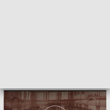
POWRÓT DO
LUBLIN
TVP REGIONY
Historia Konstytucji 3 Maja
2019-05-03