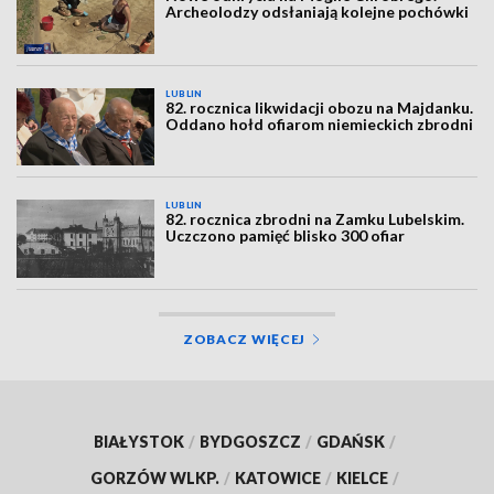
Archeolodzy odsłaniają kolejne pochówki
LUBLIN
82. rocznica likwidacji obozu na Majdanku.
Oddano hołd ofiarom niemieckich zbrodni
LUBLIN
82. rocznica zbrodni na Zamku Lubelskim.
Uczczono pamięć blisko 300 ofiar
ZOBACZ WIĘCEJ
BIAŁYSTOK
/
BYDGOSZCZ
/
GDAŃSK
/
GORZÓW WLKP.
/
KATOWICE
/
KIELCE
/