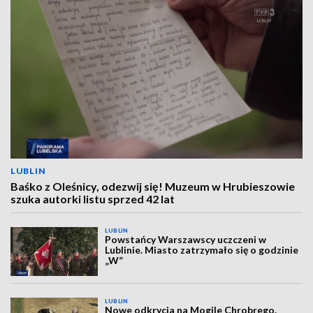
LUBLIN
Baśko z Oleśnicy, odezwij się! Muzeum w Hrubieszowie
szuka autorki listu sprzed 42 lat
LUBLIN
Powstańcy Warszawscy uczczeni w
Lublinie. Miasto zatrzymało się o godzinie
„W”
LUBLIN
Nowe odkrycia na Mogile Chrobrego.