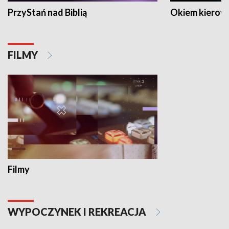
PrzyStań nad Biblią
Okiem kierow
FILMY
Filmy
WYPOCZYNEK I REKREACJA