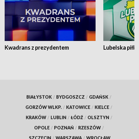
Kwadrans z prezydentem
Lubelska piłk
BIAŁYSTOK
/
BYDGOSZCZ
/
GDAŃSK
/
GORZÓW WLKP.
/
KATOWICE
/
KIELCE
/
KRAKÓW
/
LUBLIN
/
ŁÓDŹ
/
OLSZTYN
/
OPOLE
/
POZNAŃ
/
RZESZÓW
/
SZCZECIN
/
WARSZAWA
/
WROCŁAW