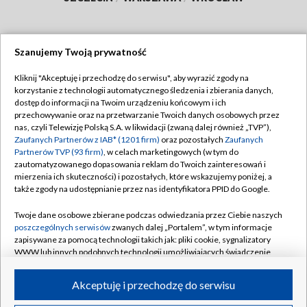
Szanujemy Twoją prywatność
Dołącz do nas:
Kliknij "Akceptuję i przechodzę do serwisu", aby wyrazić zgody na
korzystanie z technologii automatycznego śledzenia i zbierania danych,
TVP
dostęp do informacji na Twoim urządzeniu końcowym i ich
Abonament TVP
przechowywanie oraz na przetwarzanie Twoich danych osobowych przez
Regulamin TVP
nas, czyli Telewizję Polską S.A. w likwidacji (zwaną dalej również „TVP”),
Emisja w TVP
Polityka prywatności
Zaufanych Partnerów z IAB* (1201 firm)
oraz pozostałych
Zaufanych
Partnerów TVP (93 firm)
, w celach marketingowych (w tym do
Centrum informacji TVP
Moje zgody
zautomatyzowanego dopasowania reklam do Twoich zainteresowań i
mierzenia ich skuteczności) i pozostałych, które wskazujemy poniżej, a
Naziemna Telewizja Cyfrowa
Pomoc
także zgody na udostępnianie przez nas identyfikatora PPID do Google.
Sklep TVP
Biuro reklamy
Twoje dane osobowe zbierane podczas odwiedzania przez Ciebie naszych
Rada Programowa
Kontakt
poszczególnych serwisów
zwanych dalej „Portalem”, w tym informacje
zapisywane za pomocą technologii takich jak: pliki cookie, sygnalizatory
System NOS
WWW lub innych podobnych technologii umożliwiających świadczenie
dopasowanych i bezpiecznych usług, personalizację treści oraz reklam,
Informacje o nadawcy
Kanały
udostępnianie funkcji mediów społecznościowych oraz analizowanie
Akceptuję i przechodzę do serwisu
ruchu w Internecie.
Program dla prasy
©2026 Telewizja Polska S.A. w likwidacji