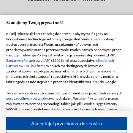
Szanujemy Twoją prywatność
Dołącz do nas:
Kliknij "Akceptuję i przechodzę do serwisu", aby wyrazić zgody na
korzystanie z technologii automatycznego śledzenia i zbierania danych,
TVP
dostęp do informacji na Twoim urządzeniu końcowym i ich
Abonament TVP
przechowywanie oraz na przetwarzanie Twoich danych osobowych przez
Regulamin TVP
nas, czyli Telewizję Polską S.A. w likwidacji (zwaną dalej również „TVP”),
Emisja w TVP
Polityka prywatności
Zaufanych Partnerów z IAB* (1201 firm)
oraz pozostałych
Zaufanych
Partnerów TVP (93 firm)
, w celach marketingowych (w tym do
Centrum informacji TVP
Moje zgody
zautomatyzowanego dopasowania reklam do Twoich zainteresowań i
mierzenia ich skuteczności) i pozostałych, które wskazujemy poniżej, a
Naziemna Telewizja Cyfrowa
Pomoc
także zgody na udostępnianie przez nas identyfikatora PPID do Google.
Sklep TVP
Biuro reklamy
Twoje dane osobowe zbierane podczas odwiedzania przez Ciebie naszych
Rada Programowa
Kontakt
poszczególnych serwisów
zwanych dalej „Portalem”, w tym informacje
zapisywane za pomocą technologii takich jak: pliki cookie, sygnalizatory
System NOS
WWW lub innych podobnych technologii umożliwiających świadczenie
dopasowanych i bezpiecznych usług, personalizację treści oraz reklam,
Informacje o nadawcy
Kanały
udostępnianie funkcji mediów społecznościowych oraz analizowanie
Akceptuję i przechodzę do serwisu
ruchu w Internecie.
Program dla prasy
©2026 Telewizja Polska S.A. w likwidacji