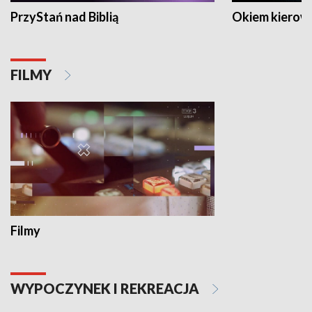
PrzyStań nad Biblią
Okiem kierow
FILMY
Filmy
WYPOCZYNEK I REKREACJA