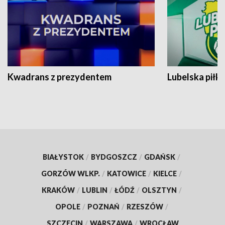
Kwadrans z prezydentem
Lubelska piłk
BIAŁYSTOK
/
BYDGOSZCZ
/
GDAŃSK
/
GORZÓW WLKP.
/
KATOWICE
/
KIELCE
/
KRAKÓW
/
LUBLIN
/
ŁÓDŹ
/
OLSZTYN
/
OPOLE
/
POZNAŃ
/
RZESZÓW
/
SZCZECIN
/
WARSZAWA
/
WROCŁAW