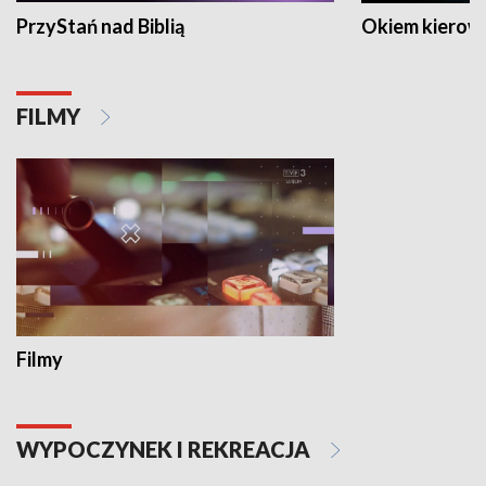
PrzyStań nad Biblią
Okiem kierow
FILMY
Filmy
WYPOCZYNEK I REKREACJA