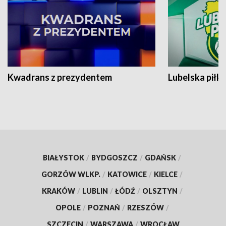
Kwadrans z prezydentem
Lubelska piłk
BIAŁYSTOK
/
BYDGOSZCZ
/
GDAŃSK
/
GORZÓW WLKP.
/
KATOWICE
/
KIELCE
/
KRAKÓW
/
LUBLIN
/
ŁÓDŹ
/
OLSZTYN
/
OPOLE
/
POZNAŃ
/
RZESZÓW
/
SZCZECIN
/
WARSZAWA
/
WROCŁAW