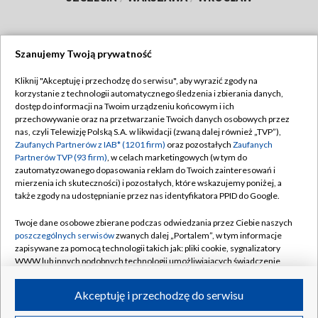
Szanujemy Twoją prywatność
Dołącz do nas:
Kliknij "Akceptuję i przechodzę do serwisu", aby wyrazić zgody na
korzystanie z technologii automatycznego śledzenia i zbierania danych,
TVP
dostęp do informacji na Twoim urządzeniu końcowym i ich
Abonament TVP
przechowywanie oraz na przetwarzanie Twoich danych osobowych przez
Regulamin TVP
nas, czyli Telewizję Polską S.A. w likwidacji (zwaną dalej również „TVP”),
Emisja w TVP
Polityka prywatności
Zaufanych Partnerów z IAB* (1201 firm)
oraz pozostałych
Zaufanych
Partnerów TVP (93 firm)
, w celach marketingowych (w tym do
Centrum informacji TVP
Moje zgody
zautomatyzowanego dopasowania reklam do Twoich zainteresowań i
mierzenia ich skuteczności) i pozostałych, które wskazujemy poniżej, a
Naziemna Telewizja Cyfrowa
Pomoc
także zgody na udostępnianie przez nas identyfikatora PPID do Google.
Sklep TVP
Biuro reklamy
Twoje dane osobowe zbierane podczas odwiedzania przez Ciebie naszych
Rada Programowa
Kontakt
poszczególnych serwisów
zwanych dalej „Portalem”, w tym informacje
zapisywane za pomocą technologii takich jak: pliki cookie, sygnalizatory
System NOS
WWW lub innych podobnych technologii umożliwiających świadczenie
dopasowanych i bezpiecznych usług, personalizację treści oraz reklam,
Informacje o nadawcy
Kanały
udostępnianie funkcji mediów społecznościowych oraz analizowanie
Akceptuję i przechodzę do serwisu
ruchu w Internecie.
Program dla prasy
©2026 Telewizja Polska S.A. w likwidacji