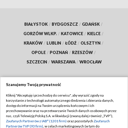
BIAŁYSTOK
/
BYDGOSZCZ
/
GDAŃSK
/
GORZÓW WLKP.
/
KATOWICE
/
KIELCE
/
KRAKÓW
/
LUBLIN
/
ŁÓDŹ
/
OLSZTYN
/
OPOLE
/
POZNAŃ
/
RZESZÓW
/
SZCZECIN
/
WARSZAWA
/
WROCŁAW
Szanujemy Twoją prywatność
Dołącz do nas:
Kliknij "Akceptuję i przechodzę do serwisu", aby wyrazić zgody na
korzystanie z technologii automatycznego śledzenia i zbierania danych,
TVP
dostęp do informacji na Twoim urządzeniu końcowym i ich
Abonament TVP
przechowywanie oraz na przetwarzanie Twoich danych osobowych przez
Regulamin TVP
nas, czyli Telewizję Polską S.A. w likwidacji (zwaną dalej również „TVP”),
Emisja w TVP
Polityka prywatności
Zaufanych Partnerów z IAB* (1201 firm)
oraz pozostałych
Zaufanych
Partnerów TVP (93 firm)
, w celach marketingowych (w tym do