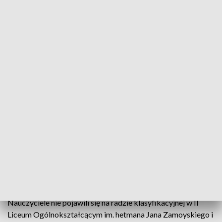
Krajobraz po strajku
Po 19 dniach strajku nauczyciele wrócili do pracy.
Lekcje odbywają się normalnie, a w jedynym liceum
w województwie, w którym nie odbyła się rada
klasyfikacyjna, oceny uczniom wystawiła
dyrektorka. Związkowcy przyznają, że ich szeregi
się wykruszały, a rząd wytrącił im z ręki ostatnią
kartę przetargową. Dlatego o wizji powrotu do
strajku we wrześniu mówią na razie bez konkretów.
Nauczyciele nie pojawili się na radzie klasyfikacyjnej w II
Liceum Ogólnokształcącym im. hetmana Jana Zamoyskiego i