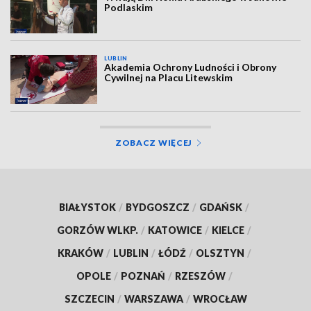
Podlaskim
LUBLIN
Akademia Ochrony Ludności i Obrony
Cywilnej na Placu Litewskim
ZOBACZ WIĘCEJ
BIAŁYSTOK
/
BYDGOSZCZ
/
GDAŃSK
/
GORZÓW WLKP.
/
KATOWICE
/
KIELCE
/
KRAKÓW
/
LUBLIN
/
ŁÓDŹ
/
OLSZTYN
/
OPOLE
/
POZNAŃ
/
RZESZÓW
/
SZCZECIN
/
WARSZAWA
/
WROCŁAW