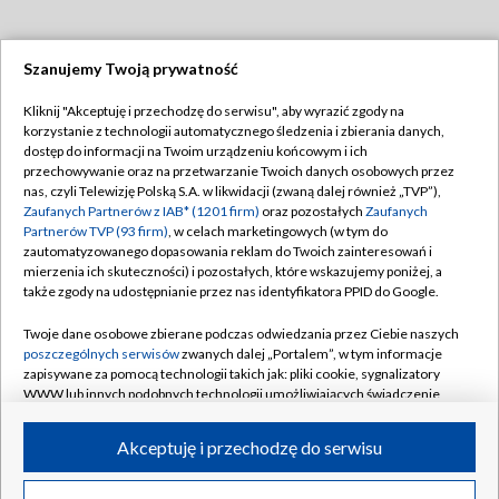
Szanujemy Twoją prywatność
Dołącz do nas:
Kliknij "Akceptuję i przechodzę do serwisu", aby wyrazić zgody na
korzystanie z technologii automatycznego śledzenia i zbierania danych,
TVP
dostęp do informacji na Twoim urządzeniu końcowym i ich
Abonament TVP
przechowywanie oraz na przetwarzanie Twoich danych osobowych przez
Regulamin TVP
nas, czyli Telewizję Polską S.A. w likwidacji (zwaną dalej również „TVP”),
Emisja w TVP
Polityka prywatności
Zaufanych Partnerów z IAB* (1201 firm)
oraz pozostałych
Zaufanych
Partnerów TVP (93 firm)
, w celach marketingowych (w tym do
Centrum informacji TVP
Moje zgody
zautomatyzowanego dopasowania reklam do Twoich zainteresowań i
mierzenia ich skuteczności) i pozostałych, które wskazujemy poniżej, a
Naziemna Telewizja Cyfrowa
Pomoc
także zgody na udostępnianie przez nas identyfikatora PPID do Google.
Sklep TVP
Biuro reklamy
Twoje dane osobowe zbierane podczas odwiedzania przez Ciebie naszych
Rada Programowa
Kontakt
poszczególnych serwisów
zwanych dalej „Portalem”, w tym informacje
zapisywane za pomocą technologii takich jak: pliki cookie, sygnalizatory
System NOS
WWW lub innych podobnych technologii umożliwiających świadczenie
dopasowanych i bezpiecznych usług, personalizację treści oraz reklam,
Informacje o nadawcy
Kanały
udostępnianie funkcji mediów społecznościowych oraz analizowanie
Akceptuję i przechodzę do serwisu
ruchu w Internecie.
Program dla prasy
©2026 Telewizja Polska S.A. w likwidacji
Biuro Reklamy
Twoje dane osobowe zbierane podczas odwiedzania przez Ciebie