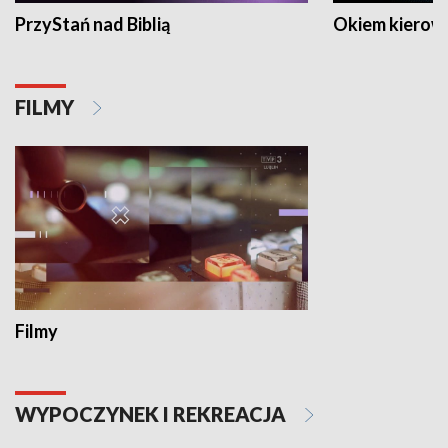
PrzyStań nad Biblią
Okiem kierow
FILMY
Filmy
WYPOCZYNEK I REKREACJA