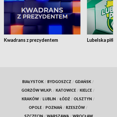
Kwadrans z prezydentem
Lubelska piłk
BIAŁYSTOK
/
BYDGOSZCZ
/
GDAŃSK
/
GORZÓW WLKP.
/
KATOWICE
/
KIELCE
/
KRAKÓW
/
LUBLIN
/
ŁÓDŹ
/
OLSZTYN
/
OPOLE
/
POZNAŃ
/
RZESZÓW
/
SZCZECIN
/
WARSZAWA
/
WROCŁAW