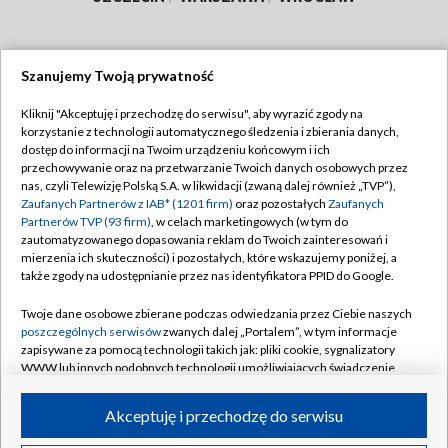
Szanujemy Twoją prywatność
Dołącz do nas:
Kliknij "Akceptuję i przechodzę do serwisu", aby wyrazić zgody na
korzystanie z technologii automatycznego śledzenia i zbierania danych,
TVP
dostęp do informacji na Twoim urządzeniu końcowym i ich
Abonament TVP
przechowywanie oraz na przetwarzanie Twoich danych osobowych przez
Regulamin TVP
nas, czyli Telewizję Polską S.A. w likwidacji (zwaną dalej również „TVP”),
Emisja w TVP
Polityka prywatności
Zaufanych Partnerów z IAB* (1201 firm)
oraz pozostałych
Zaufanych
Partnerów TVP (93 firm)
, w celach marketingowych (w tym do
Centrum informacji TVP
Moje zgody
zautomatyzowanego dopasowania reklam do Twoich zainteresowań i
mierzenia ich skuteczności) i pozostałych, które wskazujemy poniżej, a
Naziemna Telewizja Cyfrowa
Pomoc
także zgody na udostępnianie przez nas identyfikatora PPID do Google.
Sklep TVP
Biuro reklamy
Twoje dane osobowe zbierane podczas odwiedzania przez Ciebie naszych
Rada Programowa
Kontakt
poszczególnych serwisów
zwanych dalej „Portalem”, w tym informacje
zapisywane za pomocą technologii takich jak: pliki cookie, sygnalizatory
System NOS
WWW lub innych podobnych technologii umożliwiających świadczenie
dopasowanych i bezpiecznych usług, personalizację treści oraz reklam,
Informacje o nadawcy
Kanały
udostępnianie funkcji mediów społecznościowych oraz analizowanie
Akceptuję i przechodzę do serwisu
ruchu w Internecie.
Program dla prasy
©2026 Telewizja Polska S.A. w likwidacji