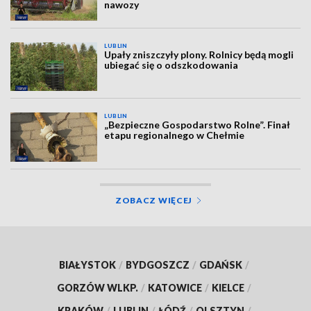
nawozy
LUBLIN
Upały zniszczyły plony. Rolnicy będą mogli
ubiegać się o odszkodowania
LUBLIN
„Bezpieczne Gospodarstwo Rolne”. Finał
etapu regionalnego w Chełmie
ZOBACZ WIĘCEJ
BIAŁYSTOK
/
BYDGOSZCZ
/
GDAŃSK
/
GORZÓW WLKP.
/
KATOWICE
/
KIELCE
/
KRAKÓW
/
LUBLIN
/
ŁÓDŹ
/
OLSZTYN
/