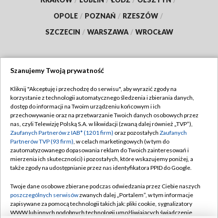
OPOLE
/
POZNAŃ
/
RZESZÓW
/
SZCZECIN
/
WARSZAWA
/
WROCŁAW
Szanujemy Twoją prywatność
Dołącz do nas:
Kliknij "Akceptuję i przechodzę do serwisu", aby wyrazić zgody na
korzystanie z technologii automatycznego śledzenia i zbierania danych,
TVP
dostęp do informacji na Twoim urządzeniu końcowym i ich
Abonament TVP
przechowywanie oraz na przetwarzanie Twoich danych osobowych przez
Regulamin TVP
nas, czyli Telewizję Polską S.A. w likwidacji (zwaną dalej również „TVP”),
Emisja w TVP
Polityka prywatności
Zaufanych Partnerów z IAB* (1201 firm)
oraz pozostałych
Zaufanych
Partnerów TVP (93 firm)
, w celach marketingowych (w tym do
Centrum informacji TVP
Moje zgody
zautomatyzowanego dopasowania reklam do Twoich zainteresowań i
mierzenia ich skuteczności) i pozostałych, które wskazujemy poniżej, a
Naziemna Telewizja Cyfrowa
Pomoc
także zgody na udostępnianie przez nas identyfikatora PPID do Google.
Sklep TVP
Biuro reklamy
Twoje dane osobowe zbierane podczas odwiedzania przez Ciebie naszych
Rada Programowa
Kontakt
poszczególnych serwisów
zwanych dalej „Portalem”, w tym informacje
zapisywane za pomocą technologii takich jak: pliki cookie, sygnalizatory
System NOS
WWW lub innych podobnych technologii umożliwiających świadczenie