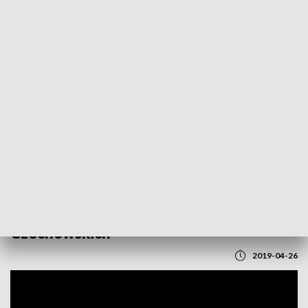
POWRÓT DO
LUBLIN
TVP REGIONY
Rada Miasta w sprawie Górek
Czechowskich
2019-04-26