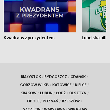
Kwadrans z prezydentem
Lubelska piłk
BIAŁYSTOK
/
BYDGOSZCZ
/
GDAŃSK
/
GORZÓW WLKP.
/
KATOWICE
/
KIELCE
/
KRAKÓW
/
LUBLIN
/
ŁÓDŹ
/
OLSZTYN
/
OPOLE
/
POZNAŃ
/
RZESZÓW
/
SZCZECIN
/
WARSZAWA
/
WROCŁAW