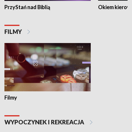
PrzyStań nad Biblią
Okiem kierow
FILMY
Filmy
WYPOCZYNEK I REKREACJA