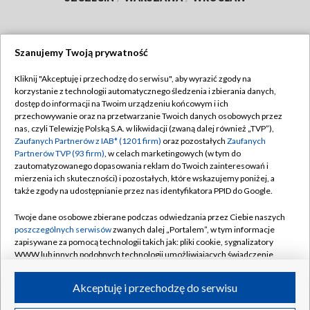
Szanujemy Twoją prywatność
Dołącz do nas:
Kliknij "Akceptuję i przechodzę do serwisu", aby wyrazić zgody na
korzystanie z technologii automatycznego śledzenia i zbierania danych,
TVP
dostęp do informacji na Twoim urządzeniu końcowym i ich
Abonament TVP
przechowywanie oraz na przetwarzanie Twoich danych osobowych przez
Regulamin TVP
nas, czyli Telewizję Polską S.A. w likwidacji (zwaną dalej również „TVP”),
Emisja w TVP
Polityka prywatności
Zaufanych Partnerów z IAB* (1201 firm)
oraz pozostałych
Zaufanych
Partnerów TVP (93 firm)
, w celach marketingowych (w tym do
Centrum informacji TVP
Moje zgody
zautomatyzowanego dopasowania reklam do Twoich zainteresowań i
mierzenia ich skuteczności) i pozostałych, które wskazujemy poniżej, a
Naziemna Telewizja Cyfrowa
Pomoc
także zgody na udostępnianie przez nas identyfikatora PPID do Google.
Sklep TVP
Biuro reklamy
Twoje dane osobowe zbierane podczas odwiedzania przez Ciebie naszych
Rada Programowa
Kontakt
poszczególnych serwisów
zwanych dalej „Portalem”, w tym informacje
zapisywane za pomocą technologii takich jak: pliki cookie, sygnalizatory
System NOS
WWW lub innych podobnych technologii umożliwiających świadczenie
dopasowanych i bezpiecznych usług, personalizację treści oraz reklam,
Informacje o nadawcy
Kanały
udostępnianie funkcji mediów społecznościowych oraz analizowanie
Akceptuję i przechodzę do serwisu
ruchu w Internecie.
Program dla prasy
©2026 Telewizja Polska S.A. w likwidacji