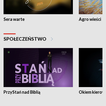
Sera warte
Agro wieści
SPOŁECZEŃSTWO
PrzyStań nad Biblią
Okiem kierow