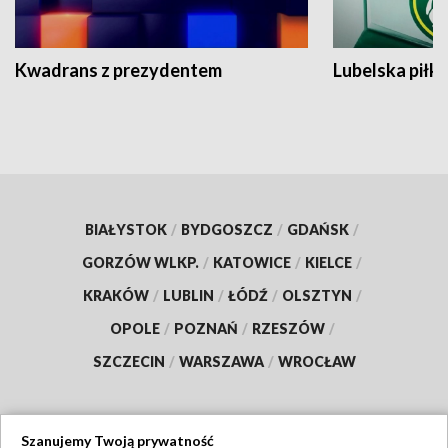
Kwadrans z prezydentem
Lubelska piłk
BIAŁYSTOK
/
BYDGOSZCZ
/
GDAŃSK
/
GORZÓW WLKP.
/
KATOWICE
/
KIELCE
/
KRAKÓW
/
LUBLIN
/
ŁÓDŹ
/
OLSZTYN
/
OPOLE
/
POZNAŃ
/
RZESZÓW
/
SZCZECIN
/
WARSZAWA
/
WROCŁAW
Szanujemy Twoją prywatność