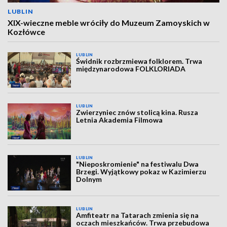
LUBLIN
XIX-wieczne meble wróciły do Muzeum Zamoyskich w
Kozłówce
LUBLIN
Świdnik rozbrzmiewa folklorem. Trwa
międzynarodowa FOLKLORIADA
LUBLIN
Zwierzyniec znów stolicą kina. Rusza
Letnia Akademia Filmowa
LUBLIN
"Nieposkromienie" na festiwalu Dwa
Brzegi. Wyjątkowy pokaz w Kazimierzu
Dolnym
LUBLIN
Amfiteatr na Tatarach zmienia się na
oczach mieszkańców. Trwa przebudowa