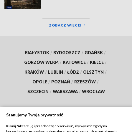
ZOBACZ WIĘCEJ
BIAŁYSTOK
/
BYDGOSZCZ
/
GDAŃSK
/
GORZÓW WLKP.
/
KATOWICE
/
KIELCE
/
KRAKÓW
/
LUBLIN
/
ŁÓDŹ
/
OLSZTYN
/
OPOLE
/
POZNAŃ
/
RZESZÓW
/
SZCZECIN
/
WARSZAWA
/
WROCŁAW
Szanujemy Twoją prywatność
Dołącz do nas:
Kliknij "Akceptuję i przechodzę do serwisu", aby wyrazić zgody na
korzystanie z technologii automatycznego śledzenia i zbierania danych,