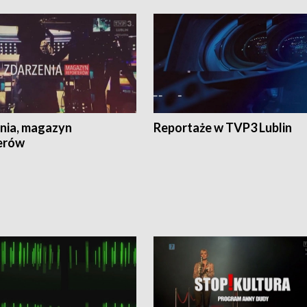
nia, magazyn
Reportaże w TVP3 Lublin
erów