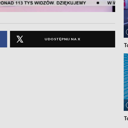
UDOSTĘPNIJ NA X
T
T