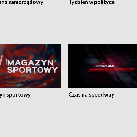
ans samorządowy
Tydzień w polityce
yn sportowy
Czas na speedway