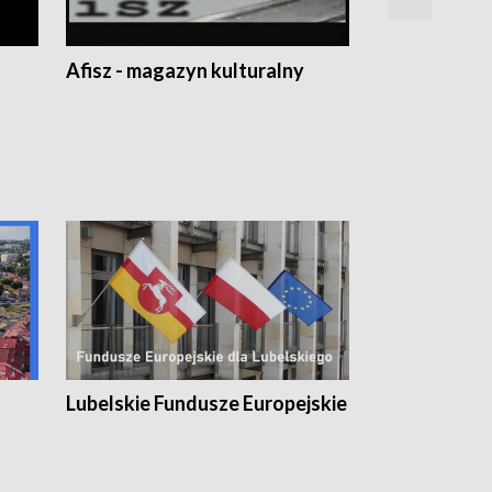
Afisz - magazyn kulturalny
Zobacz, co s
Lubelskie Fundusze Europejskie