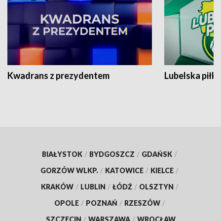
Kwadrans z prezydentem
Lubelska piłk
BIAŁYSTOK
/
BYDGOSZCZ
/
GDAŃSK
/
GORZÓW WLKP.
/
KATOWICE
/
KIELCE
/
KRAKÓW
/
LUBLIN
/
ŁÓDŹ
/
OLSZTYN
/
OPOLE
/
POZNAŃ
/
RZESZÓW
/
SZCZECIN
/
WARSZAWA
/
WROCŁAW