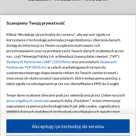
Szanujemy Twoją prywatność
Dołącz do nas:
Kliknij "Akceptuję i przechodzę do serwisu", aby wyrazić zgody na
korzystanie z technologii automatycznego śledzenia i zbierania danych,
TVP
dostęp do informacji na Twoim urządzeniu końcowym i ich
Abonament TVP
przechowywanie oraz na przetwarzanie Twoich danych osobowych przez
Regulamin TVP
nas, czyli Telewizję Polską S.A. w likwidacji (zwaną dalej również „TVP”),
Emisja w TVP
Polityka prywatności
Zaufanych Partnerów z IAB* (1201 firm)
oraz pozostałych
Zaufanych
Partnerów TVP (93 firm)
, w celach marketingowych (w tym do
Centrum informacji TVP
Moje zgody
zautomatyzowanego dopasowania reklam do Twoich zainteresowań i
mierzenia ich skuteczności) i pozostałych, które wskazujemy poniżej, a
Naziemna Telewizja Cyfrowa
Pomoc
także zgody na udostępnianie przez nas identyfikatora PPID do Google.
Sklep TVP
Biuro reklamy
Twoje dane osobowe zbierane podczas odwiedzania przez Ciebie naszych
Rada Programowa
Kontakt
poszczególnych serwisów
zwanych dalej „Portalem”, w tym informacje
zapisywane za pomocą technologii takich jak: pliki cookie, sygnalizatory
System NOS
WWW lub innych podobnych technologii umożliwiających świadczenie
dopasowanych i bezpiecznych usług, personalizację treści oraz reklam,
Informacje o nadawcy
Kanały
udostępnianie funkcji mediów społecznościowych oraz analizowanie
Akceptuję i przechodzę do serwisu
ruchu w Internecie.
Program dla prasy
©2026 Telewizja Polska S.A. w likwidacji