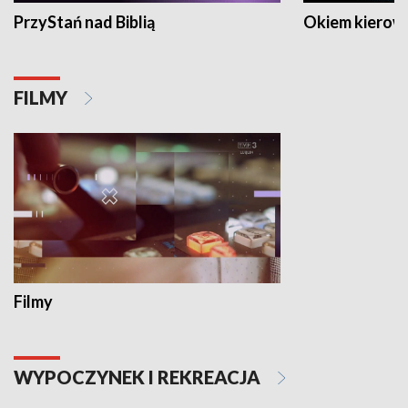
PrzyStań nad Biblią
Okiem kierow
FILMY
Filmy
WYPOCZYNEK I REKREACJA