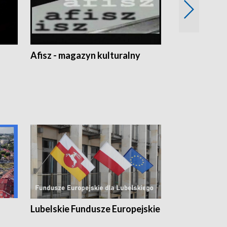
Afisz - magazyn kulturalny
Zobacz, co s
Lubelskie Fundusze Europejskie