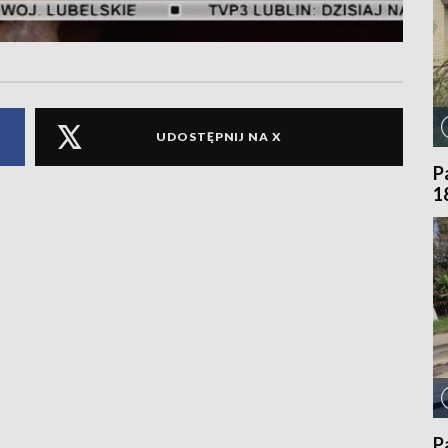
UDOSTĘPNIJ NA X
P
1
P