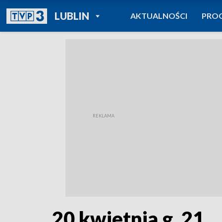
POWRÓT DO
LUBLIN
AKTUALNOŚCI
PRO
TVP REGIONY
20 kwietnia g. 21