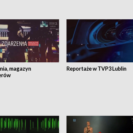
nia, magazyn
Reportaże w TVP3 Lublin
erów