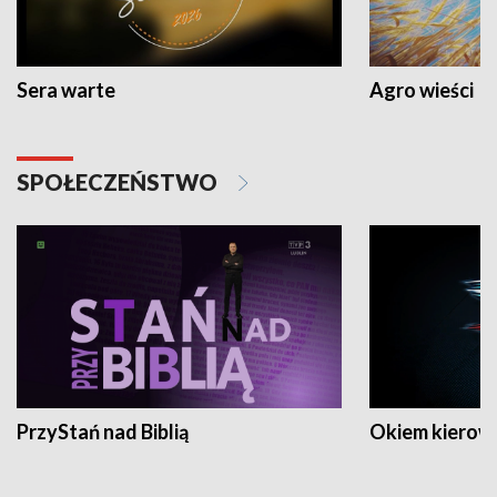
Sera warte
Agro wieści
SPOŁECZEŃSTWO
PrzyStań nad Biblią
Okiem kierow