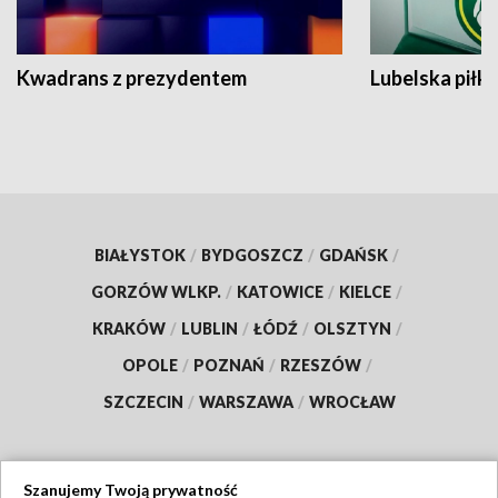
Kwadrans z prezydentem
Lubelska piłk
BIAŁYSTOK
/
BYDGOSZCZ
/
GDAŃSK
/
GORZÓW WLKP.
/
KATOWICE
/
KIELCE
/
KRAKÓW
/
LUBLIN
/
ŁÓDŹ
/
OLSZTYN
/
OPOLE
/
POZNAŃ
/
RZESZÓW
/
SZCZECIN
/
WARSZAWA
/
WROCŁAW
Szanujemy Twoją prywatność