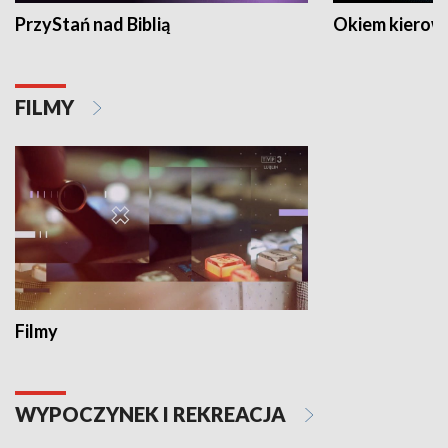
PrzyStań nad Biblią
Okiem kierow
FILMY
Filmy
WYPOCZYNEK I REKREACJA