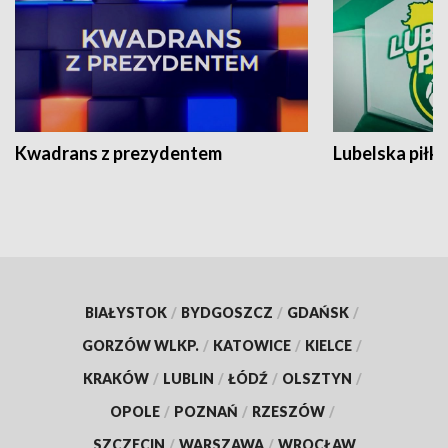
Kwadrans z prezydentem
Lubelska piłk
BIAŁYSTOK
/
BYDGOSZCZ
/
GDAŃSK
/
GORZÓW WLKP.
/
KATOWICE
/
KIELCE
/
KRAKÓW
/
LUBLIN
/
ŁÓDŹ
/
OLSZTYN
/
OPOLE
/
POZNAŃ
/
RZESZÓW
/
SZCZECIN
/
WARSZAWA
/
WROCŁAW