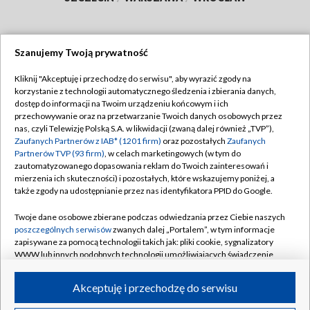
Szanujemy Twoją prywatność
Dołącz do nas:
Kliknij "Akceptuję i przechodzę do serwisu", aby wyrazić zgody na
korzystanie z technologii automatycznego śledzenia i zbierania danych,
TVP
dostęp do informacji na Twoim urządzeniu końcowym i ich
Abonament TVP
przechowywanie oraz na przetwarzanie Twoich danych osobowych przez
Regulamin TVP
nas, czyli Telewizję Polską S.A. w likwidacji (zwaną dalej również „TVP”),
Emisja w TVP
Polityka prywatności
Zaufanych Partnerów z IAB* (1201 firm)
oraz pozostałych
Zaufanych
Partnerów TVP (93 firm)
, w celach marketingowych (w tym do
Centrum informacji TVP
Moje zgody
zautomatyzowanego dopasowania reklam do Twoich zainteresowań i
mierzenia ich skuteczności) i pozostałych, które wskazujemy poniżej, a
Naziemna Telewizja Cyfrowa
Pomoc
także zgody na udostępnianie przez nas identyfikatora PPID do Google.
Sklep TVP
Biuro reklamy
Twoje dane osobowe zbierane podczas odwiedzania przez Ciebie naszych
Rada Programowa
Kontakt
poszczególnych serwisów
zwanych dalej „Portalem”, w tym informacje
zapisywane za pomocą technologii takich jak: pliki cookie, sygnalizatory
System NOS
WWW lub innych podobnych technologii umożliwiających świadczenie
dopasowanych i bezpiecznych usług, personalizację treści oraz reklam,
Informacje o nadawcy
Kanały
udostępnianie funkcji mediów społecznościowych oraz analizowanie
Akceptuję i przechodzę do serwisu
ruchu w Internecie.
Program dla prasy
©2026 Telewizja Polska S.A. w likwidacji