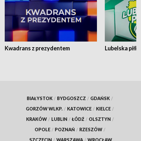
Kwadrans z prezydentem
Lubelska piłk
BIAŁYSTOK
/
BYDGOSZCZ
/
GDAŃSK
/
GORZÓW WLKP.
/
KATOWICE
/
KIELCE
/
KRAKÓW
/
LUBLIN
/
ŁÓDŹ
/
OLSZTYN
/
OPOLE
/
POZNAŃ
/
RZESZÓW
/
SZCZECIN
/
WARSZAWA
/
WROCŁAW