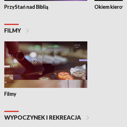
PrzyStań nad Biblią
Okiem kierow
FILMY
Filmy
WYPOCZYNEK I REKREACJA