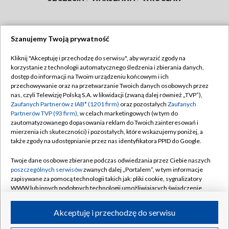
Szanujemy Twoją prywatność
Dołącz do nas:
Kliknij "Akceptuję i przechodzę do serwisu", aby wyrazić zgody na
korzystanie z technologii automatycznego śledzenia i zbierania danych,
TVP
dostęp do informacji na Twoim urządzeniu końcowym i ich
Abonament TVP
przechowywanie oraz na przetwarzanie Twoich danych osobowych przez
Regulamin TVP
nas, czyli Telewizję Polską S.A. w likwidacji (zwaną dalej również „TVP”),
Emisja w TVP
Polityka prywatności
Zaufanych Partnerów z IAB* (1201 firm)
oraz pozostałych
Zaufanych
Partnerów TVP (93 firm)
, w celach marketingowych (w tym do
Centrum informacji TVP
Moje zgody
zautomatyzowanego dopasowania reklam do Twoich zainteresowań i
mierzenia ich skuteczności) i pozostałych, które wskazujemy poniżej, a
Naziemna Telewizja Cyfrowa
Pomoc
także zgody na udostępnianie przez nas identyfikatora PPID do Google.
Sklep TVP
Biuro reklamy
Twoje dane osobowe zbierane podczas odwiedzania przez Ciebie naszych
Rada Programowa
Kontakt
poszczególnych serwisów
zwanych dalej „Portalem”, w tym informacje
zapisywane za pomocą technologii takich jak: pliki cookie, sygnalizatory
System NOS
WWW lub innych podobnych technologii umożliwiających świadczenie
dopasowanych i bezpiecznych usług, personalizację treści oraz reklam,
Informacje o nadawcy
Kanały
udostępnianie funkcji mediów społecznościowych oraz analizowanie
Akceptuję i przechodzę do serwisu
ruchu w Internecie.
Program dla prasy
©2026 Telewizja Polska S.A. w likwidacji