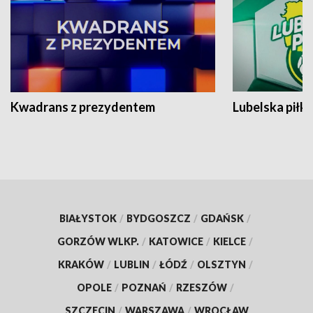
Kwadrans z prezydentem
Lubelska piłk
BIAŁYSTOK
/
BYDGOSZCZ
/
GDAŃSK
/
GORZÓW WLKP.
/
KATOWICE
/
KIELCE
/
KRAKÓW
/
LUBLIN
/
ŁÓDŹ
/
OLSZTYN
/
OPOLE
/
POZNAŃ
/
RZESZÓW
/
SZCZECIN
/
WARSZAWA
/
WROCŁAW