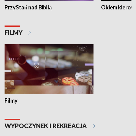
PrzyStań nad Biblią
Okiem kierow
FILMY
Filmy
WYPOCZYNEK I REKREACJA