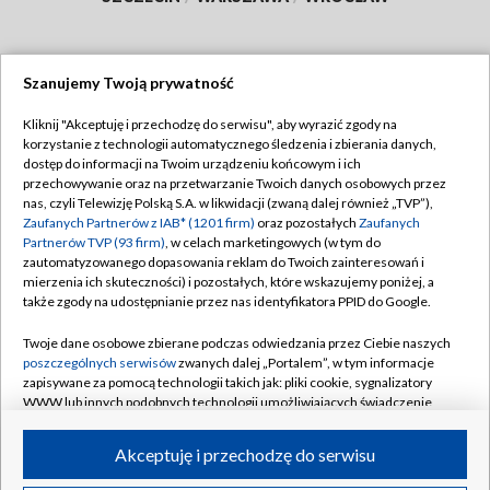
Szanujemy Twoją prywatność
Dołącz do nas:
Kliknij "Akceptuję i przechodzę do serwisu", aby wyrazić zgody na
korzystanie z technologii automatycznego śledzenia i zbierania danych,
TVP
dostęp do informacji na Twoim urządzeniu końcowym i ich
Abonament TVP
przechowywanie oraz na przetwarzanie Twoich danych osobowych przez
Regulamin TVP
nas, czyli Telewizję Polską S.A. w likwidacji (zwaną dalej również „TVP”),
Emisja w TVP
Polityka prywatności
Zaufanych Partnerów z IAB* (1201 firm)
oraz pozostałych
Zaufanych
Partnerów TVP (93 firm)
, w celach marketingowych (w tym do
Centrum informacji TVP
Moje zgody
zautomatyzowanego dopasowania reklam do Twoich zainteresowań i
mierzenia ich skuteczności) i pozostałych, które wskazujemy poniżej, a
Naziemna Telewizja Cyfrowa
Pomoc
także zgody na udostępnianie przez nas identyfikatora PPID do Google.
Sklep TVP
Biuro reklamy
Twoje dane osobowe zbierane podczas odwiedzania przez Ciebie naszych
Rada Programowa
Kontakt
poszczególnych serwisów
zwanych dalej „Portalem”, w tym informacje
zapisywane za pomocą technologii takich jak: pliki cookie, sygnalizatory
System NOS
WWW lub innych podobnych technologii umożliwiających świadczenie
dopasowanych i bezpiecznych usług, personalizację treści oraz reklam,
Informacje o nadawcy
Kanały
udostępnianie funkcji mediów społecznościowych oraz analizowanie
Akceptuję i przechodzę do serwisu
ruchu w Internecie.
Program dla prasy
©2026 Telewizja Polska S.A. w likwidacji