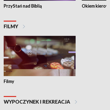
PrzyStań nad Biblią
Okiem kierow
FILMY
Filmy
WYPOCZYNEK I REKREACJA