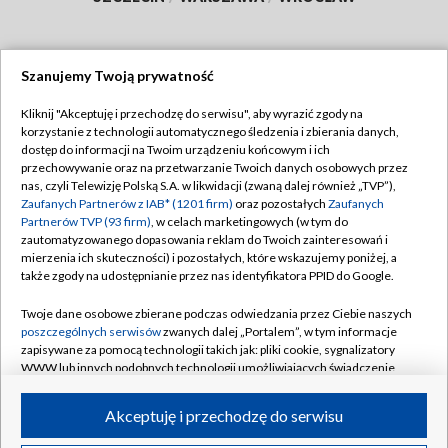
Szanujemy Twoją prywatność
Dołącz do nas:
Kliknij "Akceptuję i przechodzę do serwisu", aby wyrazić zgody na
korzystanie z technologii automatycznego śledzenia i zbierania danych,
TVP
dostęp do informacji na Twoim urządzeniu końcowym i ich
Abonament TVP
przechowywanie oraz na przetwarzanie Twoich danych osobowych przez
Regulamin TVP
nas, czyli Telewizję Polską S.A. w likwidacji (zwaną dalej również „TVP”),
Emisja w TVP
Polityka prywatności
Zaufanych Partnerów z IAB* (1201 firm)
oraz pozostałych
Zaufanych
Partnerów TVP (93 firm)
, w celach marketingowych (w tym do
Centrum informacji TVP
Moje zgody
zautomatyzowanego dopasowania reklam do Twoich zainteresowań i
mierzenia ich skuteczności) i pozostałych, które wskazujemy poniżej, a
Naziemna Telewizja Cyfrowa
Pomoc
także zgody na udostępnianie przez nas identyfikatora PPID do Google.
Sklep TVP
Biuro reklamy
Twoje dane osobowe zbierane podczas odwiedzania przez Ciebie naszych
Rada Programowa
Kontakt
poszczególnych serwisów
zwanych dalej „Portalem”, w tym informacje
zapisywane za pomocą technologii takich jak: pliki cookie, sygnalizatory
System NOS
WWW lub innych podobnych technologii umożliwiających świadczenie
dopasowanych i bezpiecznych usług, personalizację treści oraz reklam,
Informacje o nadawcy
Kanały
udostępnianie funkcji mediów społecznościowych oraz analizowanie
Akceptuję i przechodzę do serwisu
ruchu w Internecie.
Program dla prasy
©2026 Telewizja Polska S.A. w likwidacji