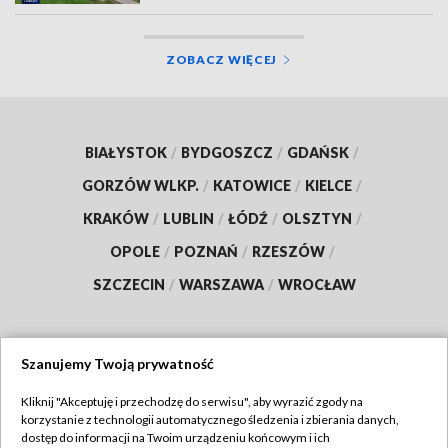
ZOBACZ WIĘCEJ
BIAŁYSTOK
/
BYDGOSZCZ
/
GDAŃSK
/
GORZÓW WLKP.
/
KATOWICE
/
KIELCE
/
KRAKÓW
/
LUBLIN
/
ŁÓDŹ
/
OLSZTYN
/
OPOLE
/
POZNAŃ
/
RZESZÓW
/
SZCZECIN
/
WARSZAWA
/
WROCŁAW
Szanujemy Twoją prywatność
Dołącz do nas:
Kliknij "Akceptuję i przechodzę do serwisu", aby wyrazić zgody na
korzystanie z technologii automatycznego śledzenia i zbierania danych,
TVP
dostęp do informacji na Twoim urządzeniu końcowym i ich