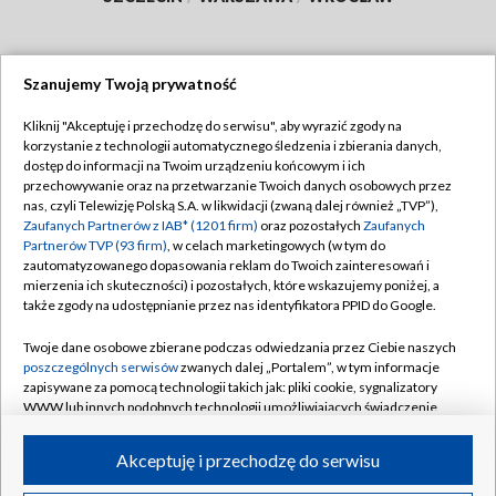
Szanujemy Twoją prywatność
Dołącz do nas:
Kliknij "Akceptuję i przechodzę do serwisu", aby wyrazić zgody na
korzystanie z technologii automatycznego śledzenia i zbierania danych,
TVP
dostęp do informacji na Twoim urządzeniu końcowym i ich
Abonament TVP
przechowywanie oraz na przetwarzanie Twoich danych osobowych przez
Regulamin TVP
nas, czyli Telewizję Polską S.A. w likwidacji (zwaną dalej również „TVP”),
Emisja w TVP
Polityka prywatności
Zaufanych Partnerów z IAB* (1201 firm)
oraz pozostałych
Zaufanych
Partnerów TVP (93 firm)
, w celach marketingowych (w tym do
Centrum informacji TVP
Moje zgody
zautomatyzowanego dopasowania reklam do Twoich zainteresowań i
mierzenia ich skuteczności) i pozostałych, które wskazujemy poniżej, a
Naziemna Telewizja Cyfrowa
Pomoc
także zgody na udostępnianie przez nas identyfikatora PPID do Google.
Sklep TVP
Biuro reklamy
Twoje dane osobowe zbierane podczas odwiedzania przez Ciebie naszych
Rada Programowa
Kontakt
poszczególnych serwisów
zwanych dalej „Portalem”, w tym informacje
zapisywane za pomocą technologii takich jak: pliki cookie, sygnalizatory
System NOS
WWW lub innych podobnych technologii umożliwiających świadczenie
dopasowanych i bezpiecznych usług, personalizację treści oraz reklam,
Informacje o nadawcy
Kanały
udostępnianie funkcji mediów społecznościowych oraz analizowanie
Akceptuję i przechodzę do serwisu
ruchu w Internecie.
Program dla prasy
©2026 Telewizja Polska S.A. w likwidacji