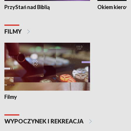
PrzyStań nad Biblią
Okiem kierow
FILMY
Filmy
WYPOCZYNEK I REKREACJA