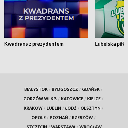
Kwadrans z prezydentem
Lubelska piłk
BIAŁYSTOK
/
BYDGOSZCZ
/
GDAŃSK
/
GORZÓW WLKP.
/
KATOWICE
/
KIELCE
/
KRAKÓW
/
LUBLIN
/
ŁÓDŹ
/
OLSZTYN
/
OPOLE
/
POZNAŃ
/
RZESZÓW
/
SZCZECIN
/
WARSZAWA
/
WROCŁAW