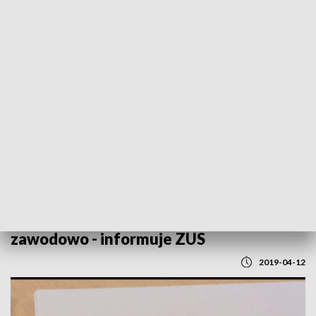
POWRÓT DO
LUBLIN
TVP REGIONY
Co dziesiąty emeryt jest aktywny
zawodowo - informuje ZUS
2019-04-12