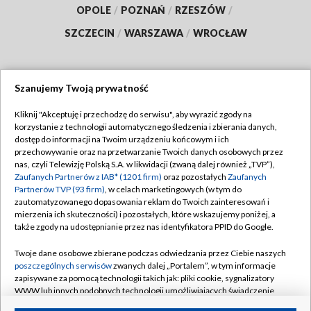
OPOLE
/
POZNAŃ
/
RZESZÓW
/
SZCZECIN
/
WARSZAWA
/
WROCŁAW
Szanujemy Twoją prywatność
Dołącz do nas:
Kliknij "Akceptuję i przechodzę do serwisu", aby wyrazić zgody na
korzystanie z technologii automatycznego śledzenia i zbierania danych,
TVP
dostęp do informacji na Twoim urządzeniu końcowym i ich
Abonament TVP
przechowywanie oraz na przetwarzanie Twoich danych osobowych przez
Regulamin TVP
nas, czyli Telewizję Polską S.A. w likwidacji (zwaną dalej również „TVP”),
Emisja w TVP
Polityka prywatności
Zaufanych Partnerów z IAB* (1201 firm)
oraz pozostałych
Zaufanych
Partnerów TVP (93 firm)
, w celach marketingowych (w tym do
Centrum informacji TVP
Moje zgody
zautomatyzowanego dopasowania reklam do Twoich zainteresowań i
mierzenia ich skuteczności) i pozostałych, które wskazujemy poniżej, a
Naziemna Telewizja Cyfrowa
Pomoc
także zgody na udostępnianie przez nas identyfikatora PPID do Google.
Sklep TVP
Biuro reklamy
Twoje dane osobowe zbierane podczas odwiedzania przez Ciebie naszych
Rada Programowa
Kontakt
poszczególnych serwisów
zwanych dalej „Portalem”, w tym informacje
zapisywane za pomocą technologii takich jak: pliki cookie, sygnalizatory
System NOS
WWW lub innych podobnych technologii umożliwiających świadczenie
dopasowanych i bezpiecznych usług, personalizację treści oraz reklam,
Informacje o nadawcy
Kanały