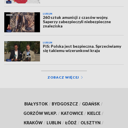
LUBLIN
260 sztuk amunicji z czasów wojny.
Saperzy zabezpieczyli niebezpieczne
znaleziska
LUBLIN
PiS: Polska jest bezpieczna. Sprzeciwiamy
się takiemu wizerunkowi kraju
ZOBACZ WIĘCEJ
BIAŁYSTOK
/
BYDGOSZCZ
/
GDAŃSK
/
GORZÓW WLKP.
/
KATOWICE
/
KIELCE
/
KRAKÓW
/
LUBLIN
/
ŁÓDŹ
/
OLSZTYN
/