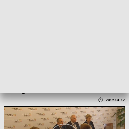
POWRÓT DO
LUBLIN
TVP REGIONY
Co z egzaminami ósmoklasistów?
2019-04-12