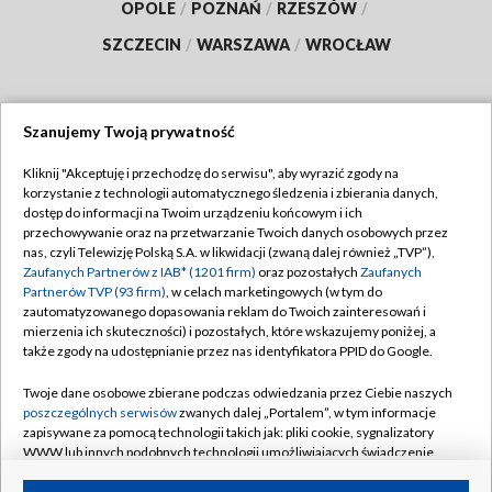
OPOLE
/
POZNAŃ
/
RZESZÓW
/
SZCZECIN
/
WARSZAWA
/
WROCŁAW
Szanujemy Twoją prywatność
Dołącz do nas:
Kliknij "Akceptuję i przechodzę do serwisu", aby wyrazić zgody na
korzystanie z technologii automatycznego śledzenia i zbierania danych,
TVP
dostęp do informacji na Twoim urządzeniu końcowym i ich
Abonament TVP
przechowywanie oraz na przetwarzanie Twoich danych osobowych przez
Regulamin TVP
nas, czyli Telewizję Polską S.A. w likwidacji (zwaną dalej również „TVP”),
Emisja w TVP
Polityka prywatności
Zaufanych Partnerów z IAB* (1201 firm)
oraz pozostałych
Zaufanych
Partnerów TVP (93 firm)
, w celach marketingowych (w tym do
Centrum informacji TVP
Moje zgody
zautomatyzowanego dopasowania reklam do Twoich zainteresowań i
mierzenia ich skuteczności) i pozostałych, które wskazujemy poniżej, a
Naziemna Telewizja Cyfrowa
Pomoc
także zgody na udostępnianie przez nas identyfikatora PPID do Google.
Sklep TVP
Biuro reklamy
Twoje dane osobowe zbierane podczas odwiedzania przez Ciebie naszych
Rada Programowa
Kontakt
poszczególnych serwisów
zwanych dalej „Portalem”, w tym informacje
zapisywane za pomocą technologii takich jak: pliki cookie, sygnalizatory
System NOS
WWW lub innych podobnych technologii umożliwiających świadczenie
dopasowanych i bezpiecznych usług, personalizację treści oraz reklam,
Informacje o nadawcy
Kanały
udostępnianie funkcji mediów społecznościowych oraz analizowanie