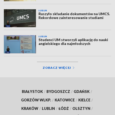
LUBLIN
Ruszyło składanie dokumentów na UMCS.
Rekordowe zainteresowanie studiami
LUBLIN
Studenci UM stworzyli aplikację do nauki
angielskiego dla najmłodszych
ZOBACZ WIĘCEJ
BIAŁYSTOK
/
BYDGOSZCZ
/
GDAŃSK
/
GORZÓW WLKP.
/
KATOWICE
/
KIELCE
/
KRAKÓW
/
LUBLIN
/
ŁÓDŹ
/
OLSZTYN
/