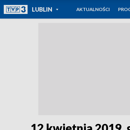
POWRÓT DO
LUBLIN
AKTUALNOŚCI
PRO
TVP REGIONY
12 kwietnia 2019, 