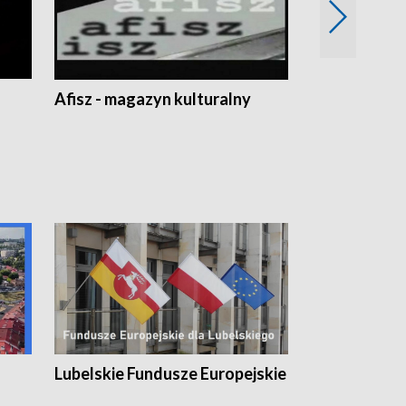
Afisz - magazyn kulturalny
Zobacz, co s
Lubelskie Fundusze Europejskie