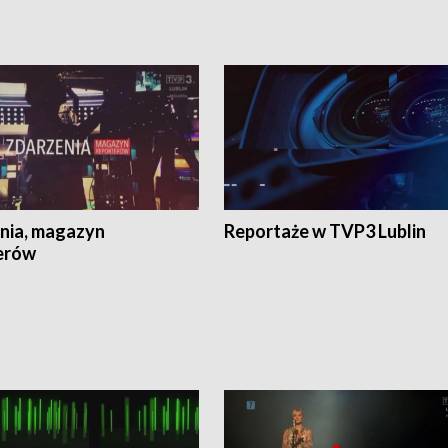
nia, magazyn
Reportaże w TVP3 Lublin
erów