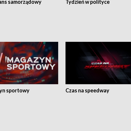
ans samorządowy
Tydzień w polityce
yn sportowy
Czas na speedway