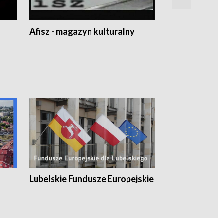
Afisz - magazyn kulturalny
Zobacz, co s
Lubelskie Fundusze Europejskie