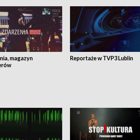
nia, magazyn
Reportaże w TVP3 Lublin
erów