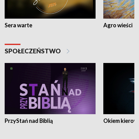
Sera warte
Agro wieści
SPOŁECZEŃSTWO
PrzyStań nad Biblią
Okiem kierow