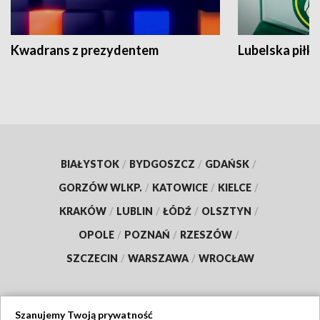
Kwadrans z prezydentem
Lubelska piłk
BIAŁYSTOK
/
BYDGOSZCZ
/
GDAŃSK
/
GORZÓW WLKP.
/
KATOWICE
/
KIELCE
/
KRAKÓW
/
LUBLIN
/
ŁÓDŹ
/
OLSZTYN
/
OPOLE
/
POZNAŃ
/
RZESZÓW
/
SZCZECIN
/
WARSZAWA
/
WROCŁAW
Szanujemy Twoją prywatność