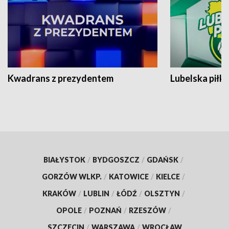
Kwadrans z prezydentem
Lubelska piłk
BIAŁYSTOK
/
BYDGOSZCZ
/
GDAŃSK
/
GORZÓW WLKP.
/
KATOWICE
/
KIELCE
/
KRAKÓW
/
LUBLIN
/
ŁÓDŹ
/
OLSZTYN
/
OPOLE
/
POZNAŃ
/
RZESZÓW
/
SZCZECIN
/
WARSZAWA
/
WROCŁAW