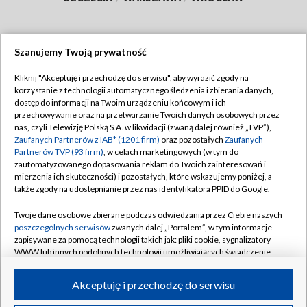
Szanujemy Twoją prywatność
Dołącz do nas:
Kliknij "Akceptuję i przechodzę do serwisu", aby wyrazić zgody na
korzystanie z technologii automatycznego śledzenia i zbierania danych,
TVP
dostęp do informacji na Twoim urządzeniu końcowym i ich
Abonament TVP
przechowywanie oraz na przetwarzanie Twoich danych osobowych przez
Regulamin TVP
nas, czyli Telewizję Polską S.A. w likwidacji (zwaną dalej również „TVP”),
Emisja w TVP
Polityka prywatności
Zaufanych Partnerów z IAB* (1201 firm)
oraz pozostałych
Zaufanych
Partnerów TVP (93 firm)
, w celach marketingowych (w tym do
Centrum informacji TVP
Moje zgody
zautomatyzowanego dopasowania reklam do Twoich zainteresowań i
mierzenia ich skuteczności) i pozostałych, które wskazujemy poniżej, a
Naziemna Telewizja Cyfrowa
Pomoc
także zgody na udostępnianie przez nas identyfikatora PPID do Google.
Sklep TVP
Biuro reklamy
Twoje dane osobowe zbierane podczas odwiedzania przez Ciebie naszych
Rada Programowa
Kontakt
poszczególnych serwisów
zwanych dalej „Portalem”, w tym informacje
zapisywane za pomocą technologii takich jak: pliki cookie, sygnalizatory
System NOS
WWW lub innych podobnych technologii umożliwiających świadczenie
dopasowanych i bezpiecznych usług, personalizację treści oraz reklam,
Informacje o nadawcy
Kanały
udostępnianie funkcji mediów społecznościowych oraz analizowanie
Akceptuję i przechodzę do serwisu
ruchu w Internecie.
Program dla prasy
©2026 Telewizja Polska S.A. w likwidacji