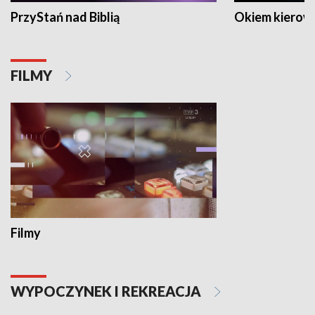
PrzyStań nad Biblią
Okiem kierow
FILMY
Filmy
WYPOCZYNEK I REKREACJA