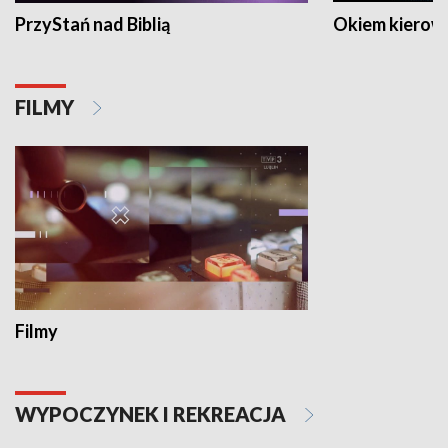
PrzyStań nad Biblią
Okiem kierow
FILMY
Filmy
WYPOCZYNEK I REKREACJA