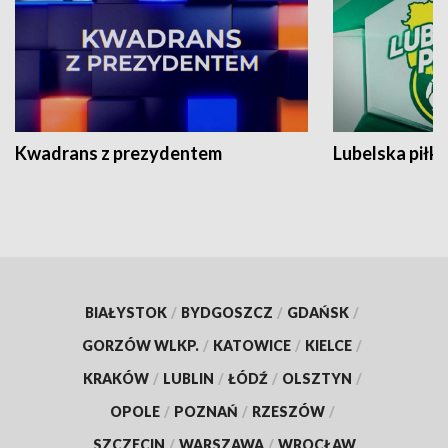
Kwadrans z prezydentem
Lubelska piłk
BIAŁYSTOK
/
BYDGOSZCZ
/
GDAŃSK
/
GORZÓW WLKP.
/
KATOWICE
/
KIELCE
/
KRAKÓW
/
LUBLIN
/
ŁÓDŹ
/
OLSZTYN
/
OPOLE
/
POZNAŃ
/
RZESZÓW
/
SZCZECIN
/
WARSZAWA
/
WROCŁAW