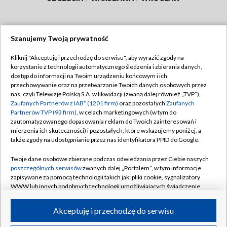
Szanujemy Twoją prywatność
Dołącz do nas:
Kliknij "Akceptuję i przechodzę do serwisu", aby wyrazić zgody na
korzystanie z technologii automatycznego śledzenia i zbierania danych,
TVP
dostęp do informacji na Twoim urządzeniu końcowym i ich
Abonament TVP
przechowywanie oraz na przetwarzanie Twoich danych osobowych przez
Regulamin TVP
nas, czyli Telewizję Polską S.A. w likwidacji (zwaną dalej również „TVP”),
Emisja w TVP
Polityka prywatności
Zaufanych Partnerów z IAB* (1201 firm)
oraz pozostałych
Zaufanych
Partnerów TVP (93 firm)
, w celach marketingowych (w tym do
Centrum informacji TVP
Moje zgody
zautomatyzowanego dopasowania reklam do Twoich zainteresowań i
mierzenia ich skuteczności) i pozostałych, które wskazujemy poniżej, a
Naziemna Telewizja Cyfrowa
Pomoc
także zgody na udostępnianie przez nas identyfikatora PPID do Google.
Sklep TVP
Biuro reklamy
Twoje dane osobowe zbierane podczas odwiedzania przez Ciebie naszych
Rada Programowa
Kontakt
poszczególnych serwisów
zwanych dalej „Portalem”, w tym informacje
zapisywane za pomocą technologii takich jak: pliki cookie, sygnalizatory
System NOS
WWW lub innych podobnych technologii umożliwiających świadczenie
dopasowanych i bezpiecznych usług, personalizację treści oraz reklam,
Informacje o nadawcy
Kanały
udostępnianie funkcji mediów społecznościowych oraz analizowanie
Akceptuję i przechodzę do serwisu
ruchu w Internecie.
Program dla prasy
©2026 Telewizja Polska S.A. w likwidacji