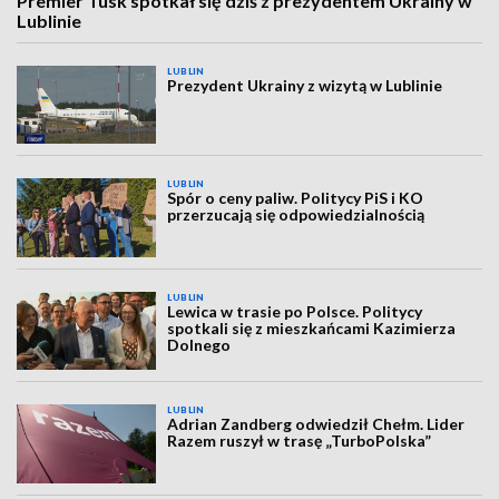
Premier Tusk spotkał się dziś z prezydentem Ukrainy w
Lublinie
LUBLIN
Prezydent Ukrainy z wizytą w Lublinie
LUBLIN
Spór o ceny paliw. Politycy PiS i KO
przerzucają się odpowiedzialnością
LUBLIN
Lewica w trasie po Polsce. Politycy
spotkali się z mieszkańcami Kazimierza
Dolnego
LUBLIN
Adrian Zandberg odwiedził Chełm. Lider
Razem ruszył w trasę „TurboPolska”