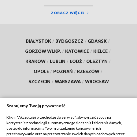
ZOBACZ WIĘCEJ
BIAŁYSTOK
/
BYDGOSZCZ
/
GDAŃSK
/
GORZÓW WLKP.
/
KATOWICE
/
KIELCE
/
KRAKÓW
/
LUBLIN
/
ŁÓDŹ
/
OLSZTYN
/
OPOLE
/
POZNAŃ
/
RZESZÓW
/
SZCZECIN
/
WARSZAWA
/
WROCŁAW
Szanujemy Twoją prywatność
Dołącz do nas:
Kliknij "Akceptuję i przechodzę do serwisu", aby wyrazić zgody na
korzystanie z technologii automatycznego śledzenia i zbierania danych,
TVP
dostęp do informacji na Twoim urządzeniu końcowym i ich
Abonament TVP
przechowywanie oraz na przetwarzanie Twoich danych osobowych przez
Regulamin TVP