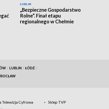
LUBLIN
„Bezpieczne Gospodarstwo
egać
Rolne”. Finał etapu
regionalnego w Chełmie
KÓW
/
LUBLIN
/
ŁÓDŹ
/
ROCŁAW
 Telewizja Cyfrowa
Sklep TVP