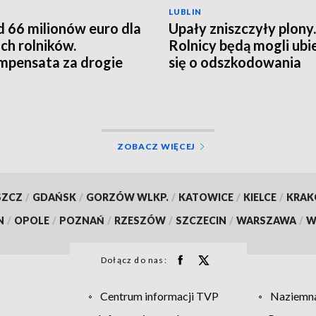
LUBLIN
 66 milionów euro dla
Upały zniszczyły plony.
ich rolników.
Rolnicy będą mogli ubi
pensata za drogie
się o odszkodowania
zy
ZOBACZ WIĘCEJ
SZCZ
/
GDAŃSK
/
GORZÓW WLKP.
/
KATOWICE
/
KIELCE
/
KRA
N
/
OPOLE
/
POZNAŃ
/
RZESZÓW
/
SZCZECIN
/
WARSZAWA
/
W
Dołącz do nas:
Centrum informacji TVP
Naziemna