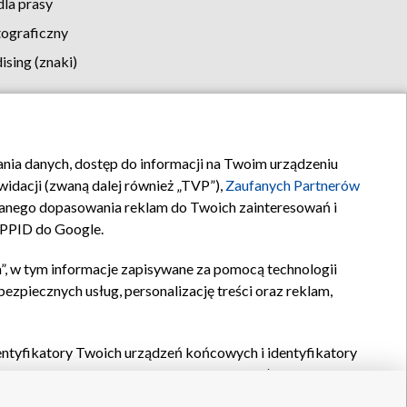
la prasy
tograficzny
sing (znaki)
klamy
Kontakt
rania danych, dostęp do informacji na Twoim urządzeniu
idacji (zwaną dalej również „TVP”),
Zaufanych Partnerów
anego dopasowania reklam do Twoich zainteresowań i
a PPID do Google.
”, w tym informacje zapisywane za pomocą technologii
zpiecznych usług, personalizację treści oraz reklam,
identyfikatory Twoich urządzeń końcowych i identyfikatory
P,
Zaufanych Partnerów z IAB
oraz pozostałych
Zaufanych
 wyboru podstawowych reklam, wyboru spersonalizowanych