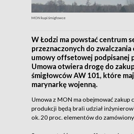
MON kupi śmigłowce
W Łodzi ma powstać centrum s
przeznaczonych do zwalczania
umowy offsetowej podpisanej 
Umowa otwiera drogę do zakup
śmigłowców AW 101, które maj
marynarkę wojenną.
Umowa z MON ma obejmować zakup cz
produkcji będą brali udział inżyniero
ok. 20 proc. elementów do zamówion