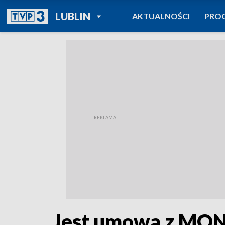
POWRÓT DO
LUBLIN
AKTUALNOŚCI
PRO
TVP REGIONY
Jest umowa z MON