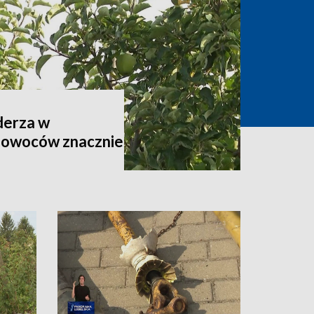
derza w
 owoców znacznie