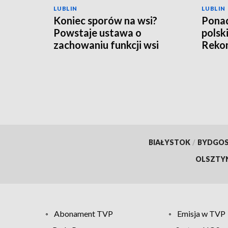
LUBLIN
LUBLIN
Koniec sporów na wsi?
Ponad
Powstaje ustawa o
polsk
zachowaniu funkcji wsi
Rekom
nawo
BIAŁYSTOK
/
BYDGO
OLSZTY
Abonament TVP
Emisja w TVP