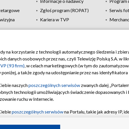
Informacje o nadawcy
Program d
zetargowe
Zgłoś program (ROPAT)
Serwis fo
wizyjna
Kariera w TVP
Merchandi
Polityka prywatności
Moje zgody
Pomoc
Biuro re
ody na korzystanie z technologii automatycznego śledzenia i zbie
 danych osobowych przez nas, czyli Telewizję Polską S.A. w likw
VP (93 firm)
, w celach marketingowych (w tym do zautomatyzow
 poniżej, a także zgody na udostępnianie przez nas identyfikator
Ciebie naszych
poszczególnych serwisów
zwanych dalej „Portalem
obnych technologii umożliwiających świadczenie dopasowanych i be
zowanie ruchu w Internecie.
Ciebie
poszczególnych serwisów
na Portalu, takie jak adresy IP, 
sach Portalu czy historia odwiedzin będą przetwarzane przez TV
ji: przechowywania informacji na urządzeniu lub dostęp do nich,
©2026 Telewizja Polska S.A. w likwidacji