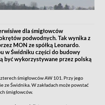
erwisiwe dla śmigłowców
 okrętów podwodnych. Tak wynika z
przez MON ze spółką Leonardo.
u w Świdniku części do budowy
ą być wykorzystywane przez polską
terech śmigłowców AW 101. Przy jego
wie ze Świdnika. W zakładach może powstać
ych śmigłowców.