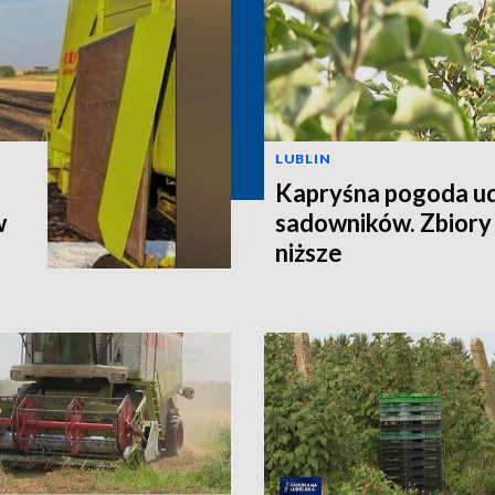
LUBLIN
Kapryśna pogoda u
w
sadowników. Zbiory
niższe