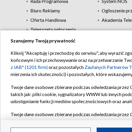
Rada Programowa
System NOS
Biuro Reklamy
Ogłoszenie pr
Oferta Handlowa
Akademia Tele
Telegazeta ogłoszenia
Szanujemy Twoją prywatność
Regulamin TVP
Kliknij "Akceptuję i przechodzę do serwisu", aby wyrazić zg
końcowym i ich przechowywanie oraz na przetwarzanie Twoich
z IAB* (1201 firm)
oraz pozostałych
Zaufanych Partnerów T
mierzenia ich skuteczności) i pozostałych, które wskazujemy
Twoje dane osobowe zbierane podczas odwiedzania przez 
takich jak: pliki cookie, sygnalizatory WWW lub innych pod
udostępnianie funkcji mediów społecznościowych oraz anali
Twoje dane osobowe zbierane podczas odwiedzania przez 
plików cookie, informacje o Twoich wyszukiwaniach w serwi
Partnerów TVP
dla realizacji następujących celów i funkc