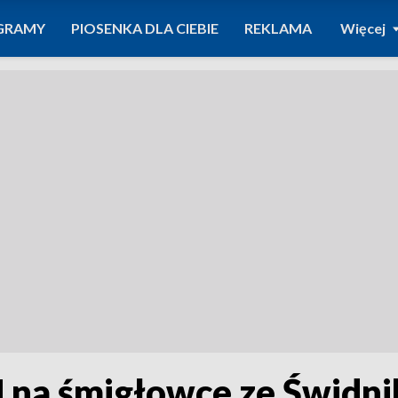
GRAMY
PIOSENKA DLA CIEBIE
REKLAMA
Więcej
 na śmigłowce ze Świdni