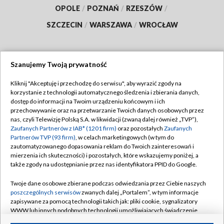
OPOLE
/
POZNAŃ
/
RZESZÓW
/
SZCZECIN
/
WARSZAWA
/
WROCŁAW
Szanujemy Twoją prywatność
Dołącz do nas:
Kliknij "Akceptuję i przechodzę do serwisu", aby wyrazić zgody na
korzystanie z technologii automatycznego śledzenia i zbierania danych,
TVP
dostęp do informacji na Twoim urządzeniu końcowym i ich
Abonament TVP
przechowywanie oraz na przetwarzanie Twoich danych osobowych przez
Regulamin TVP
nas, czyli Telewizję Polską S.A. w likwidacji (zwaną dalej również „TVP”),
Emisja w TVP
Polityka prywatności
Zaufanych Partnerów z IAB* (1201 firm)
oraz pozostałych
Zaufanych
Partnerów TVP (93 firm)
, w celach marketingowych (w tym do
Centrum informacji TVP
Moje zgody
zautomatyzowanego dopasowania reklam do Twoich zainteresowań i
mierzenia ich skuteczności) i pozostałych, które wskazujemy poniżej, a
Naziemna Telewizja Cyfrowa
Pomoc
także zgody na udostępnianie przez nas identyfikatora PPID do Google.
Sklep TVP
Biuro reklamy
Twoje dane osobowe zbierane podczas odwiedzania przez Ciebie naszych
Rada Programowa
Kontakt
poszczególnych serwisów
zwanych dalej „Portalem”, w tym informacje
zapisywane za pomocą technologii takich jak: pliki cookie, sygnalizatory
System NOS
WWW lub innych podobnych technologii umożliwiających świadczenie
dopasowanych i bezpiecznych usług, personalizację treści oraz reklam,
Informacje o nadawcy