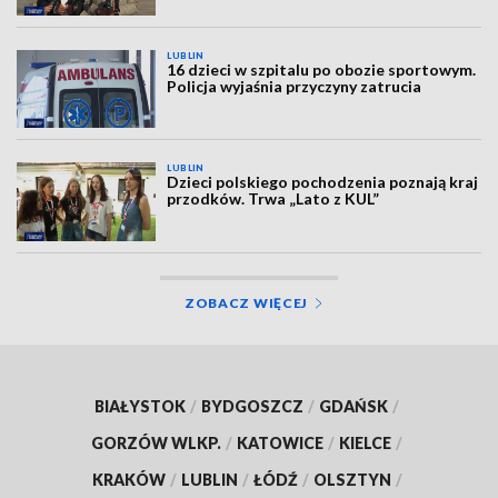
LUBLIN
16 dzieci w szpitalu po obozie sportowym.
Policja wyjaśnia przyczyny zatrucia
LUBLIN
Dzieci polskiego pochodzenia poznają kraj
przodków. Trwa „Lato z KUL”
ZOBACZ WIĘCEJ
BIAŁYSTOK
/
BYDGOSZCZ
/
GDAŃSK
/
GORZÓW WLKP.
/
KATOWICE
/
KIELCE
/
KRAKÓW
/
LUBLIN
/
ŁÓDŹ
/
OLSZTYN
/