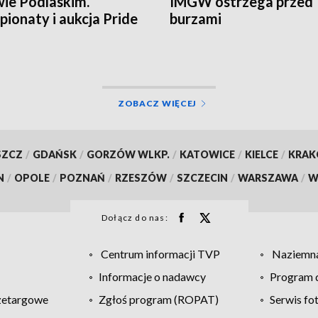
ie Podlaskim.
IMGW ostrzega przed
ionaty i aukcja Pride
burzami
land
ZOBACZ WIĘCEJ
SZCZ
/
GDAŃSK
/
GORZÓW WLKP.
/
KATOWICE
/
KIELCE
/
KRA
N
/
OPOLE
/
POZNAŃ
/
RZESZÓW
/
SZCZECIN
/
WARSZAWA
/
W
Dołącz do nas:
Centrum informacji TVP
Naziemna
Informacje o nadawcy
Program d
zetargowe
Zgłoś program (ROPAT)
Serwis fo