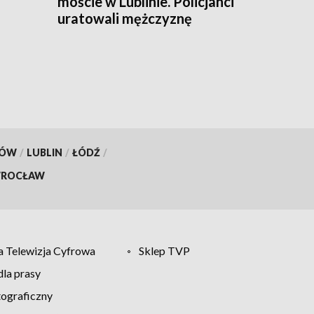
moście w Lublinie. Policjanci
uratowali mężczyznę
KÓW
/
LUBLIN
/
ŁÓDŹ
/
ROCŁAW
 Telewizja Cyfrowa
Sklep TVP
la prasy
tograficzny