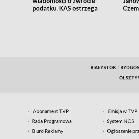
wiadomości o zwrocie
Janow
podatku. KAS ostrzega
Czemp
przed oszustwem
of Po
BIAŁYSTOK
/
BYDGO
OLSZTY
Abonament TVP
Emisja w TVP
Rada Programowa
System NOS
Biuro Reklamy
Ogłoszenie pr