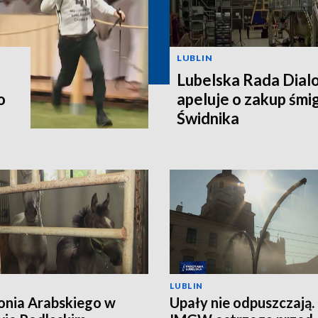
LUBLIN
Lubelska Rada Dial
o
apeluje o zakup śm
Świdnika
LUBLIN
onia Arabskiego w
Upały nie odpuszczają.