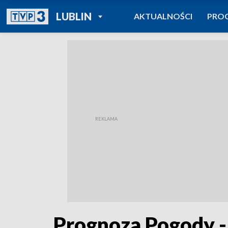
POWRÓT DO
LUBLIN
AKTUALNOŚCI
PRO
TVP REGIONY
Prognoza Pogody -