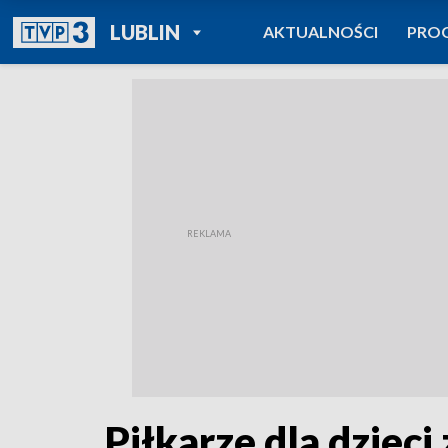
POWRÓT DO
LUBLIN
AKTUALNOŚCI
PRO
TVP REGIONY
Piłkarze dla dziec